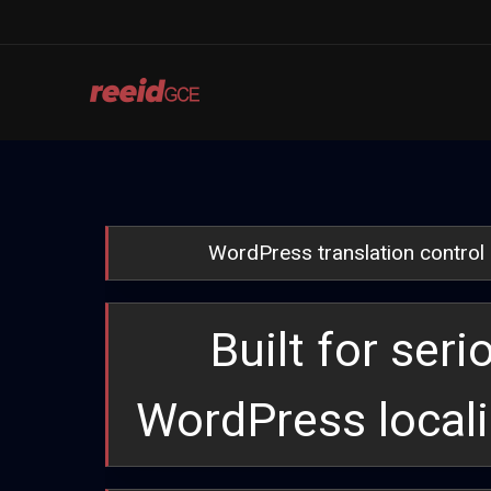
Skip
to
content
WordPress translation control
Built for seri
WordPress locali