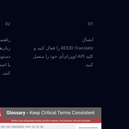
02
01
اتصال
راهنما
REEID Translate را فعال کنید و
زبان‌ه
کلید API اوپن‌ای‌آی خود را متصل
دستورا
کنید.
یا اصط
کنید.