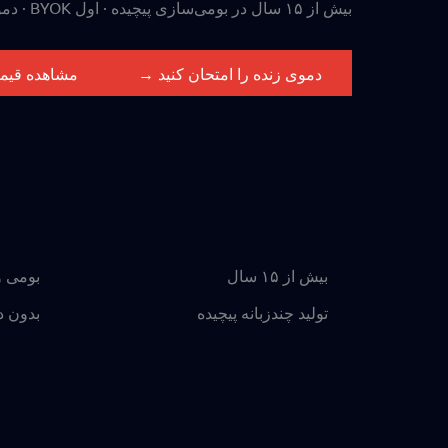
بیش از ۱۵ سال در بومی‌سازی پیچیده · اول BYOK · دموی زنده در دسترس
دموی زنده را امتحان کنید →
مشاهده قیم
بیش از ۱۵ سال
بومی 
تولید چندزبانه پیچیده
بدون د