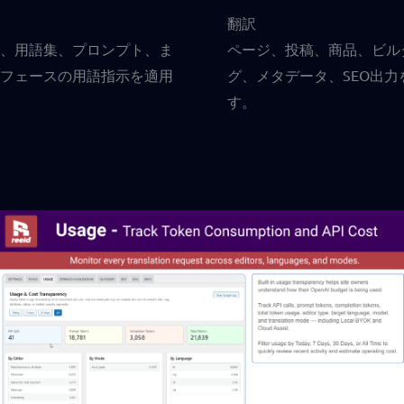
翻訳
、用語集、プロンプト、ま
ページ、投稿、商品、ビル
フェースの用語指示を適用
グ、メタデータ、SEO出力
す。