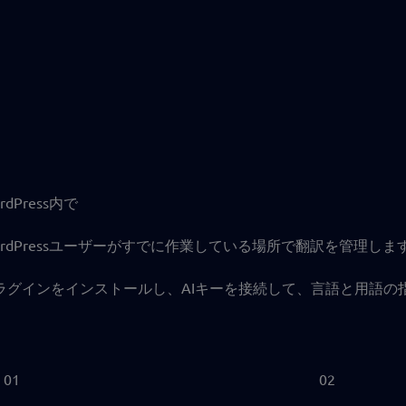
rdPress内で
ordPressユーザーがすでに作業している場所で翻訳を管理しま
ラグインをインストールし、AIキーを接続して、言語と用語の指
01
02