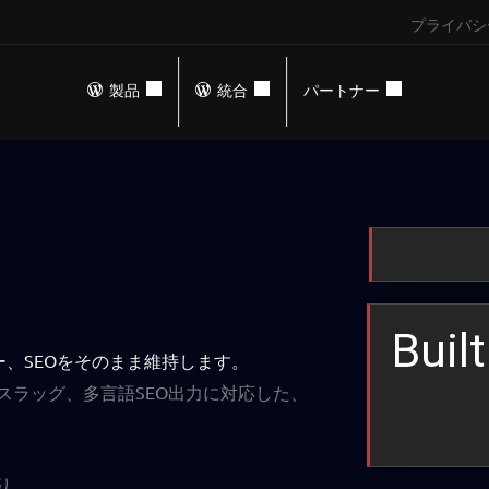
プライバシ
製品
統合
パートナー
Buil
、SEOをそのまま維持します。
、URL、スラッグ、多言語SEO出力に対応した、
り