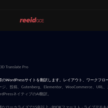
Skip
to
content
ID Translate Pro
際のWordPressサイトを翻訳します。
レイアウト、ワークフロー
ージ、投稿、Gutenberg、Elementor、WooCommerce
rdPressネイティブのAI翻訳。
雑なローカライズで15年以上 · BYOKファースト · ライブデモあ