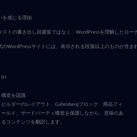
いを感じる理由
キストの書き出し回避策ではなく、WordPressを理解したロー
代のWordPressサイトには、表示される段落以上のものが含まれま
01
構造を認識
ビルダーのレイアウト、Gutenbergブロック、商品フィ
ールド、サードパーティ構造を保護しながら、意味のあ
るコンテンツを翻訳します。