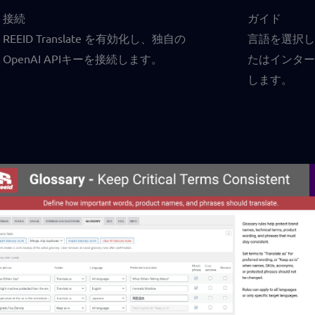
接続
ガイド
REEID Translate を有効化し、独自の
言語を選択し
OpenAI APIキーを接続します。
たはインター
します。