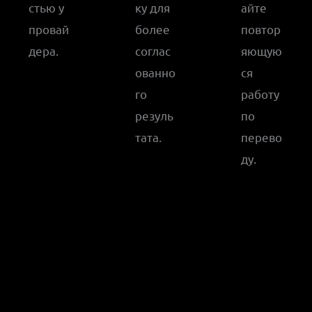
стью у
ку для
айте
провай
более
повтор
дера.
соглас
яющую
ованно
ся
го
работу
резуль
по
тата.
перево
ду.