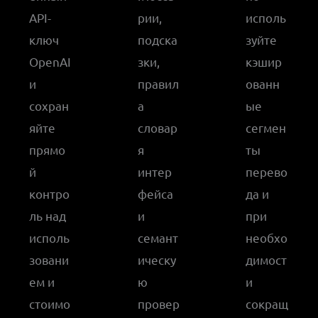
API-
рии,
исполь
ключ
подска
зуйте
OpenAI
зки,
кэшир
и
правил
ованн
сохран
а
ые
яйте
словар
сегмен
прямо
я
ты
й
интер
перево
контро
фейса
да и
ль над
и
при
исполь
семант
необхо
зовани
ическу
димост
ем и
ю
и
стоимо
провер
сокращ