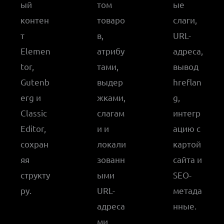
ый
том
ые
контен
товаро
слаги,
т
в,
URL-
Elemen
атрибу
адреса,
tor,
тами,
вывод
Gutenb
выдер
hreflan
erg и
жками,
g,
Classic
слагам
интегр
Editor,
и и
ацию с
сохран
локали
картой
яя
зованн
сайта и
структу
ыми
SEO-
ру.
URL-
метада
адреса
нные.
ми