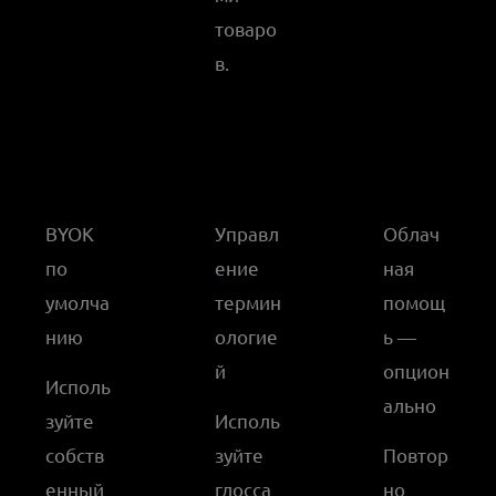
товаро
в.
BYOK
Управл
Облач
по
ение
ная
умолча
термин
помощ
нию
ологие
ь —
й
опцион
Исполь
ально
зуйте
Исполь
собств
зуйте
Повтор
енный
глосса
но