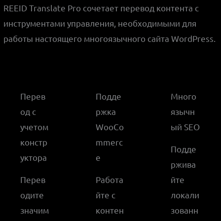
REEID Translate Pro сочетает перевод контента с
инструментами управления, необходимыми для
работы настоящего многоязычного сайта WordPress.
Перев
Подде
Много
од с
ржка
язычн
учетом
WooCo
ый SEO
констр
mmerc
Подде
уктора
e
ржива
Перев
Работа
йте
одите
йте с
локали
значим
контен
зованн