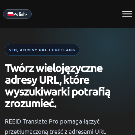
Skip
to
Polish
▾
content
SEO, ADRESY URL I HREFLANG
Twórz wielojęzyczne
adresy URL, które
wyszukiwarki potrafią
zrozumieć.
REEID Translate Pro pomaga łączyć
przetłumaczoną treść z adresami URL