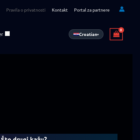
Pravila o privatnosti
Kontakt
Portal za partnere
er
Croatian
▾
Što drugi kažu?