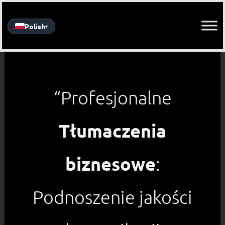
Skip
to
Polish
▾
content
“Profesjonalne
Tłumaczenia
biznesowe
:
Podnoszenie jakości