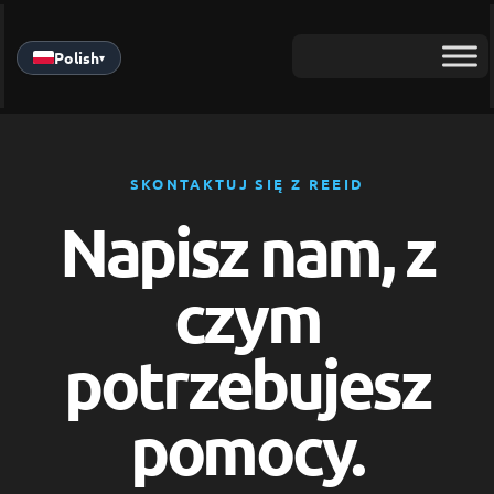
Skip
to
Polish
▾
content
SKONTAKTUJ SIĘ Z REEID
Napisz nam, z
czym
potrzebujesz
pomocy.