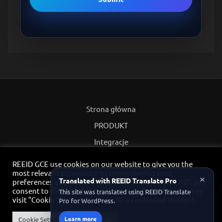
Strona główna
PRODUKT
Integracje
Partnerzy
REEID GCE use cookies on our website to give you the
most relevant experience by remembering your
Polityka prywatności
×
Translated with REEID Translate Pro
preferences and repeat visits. By clicking “Accept All”, you
consent to the use of ALL the cookies. However, you may
Kontakt
This site was translated using REEID Translate
visit "Cookie Settings" to provide a controlled consent.
Pro for WordPress.
Portal partnerski
Learn more
Cookie Settings
Accept All