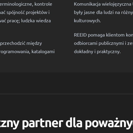
erminologiczne, kontrole
Komunikacja wielojęzyczna t
mać spójność projektów i
były jasne dla ludzi na róż
wać pracę; ludzka wiedza
kulturowych.
REEID pomaga klientom komu
 przechodzić między
odbiorcami publicznymi i z
rogramowania, katalogami
dokładny i praktyczny.
zny partner dla poważny