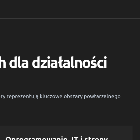
 dla działalności
ktory reprezentują kluczowe obszary powtarzalnego
Oprogramowanie, IT i strony