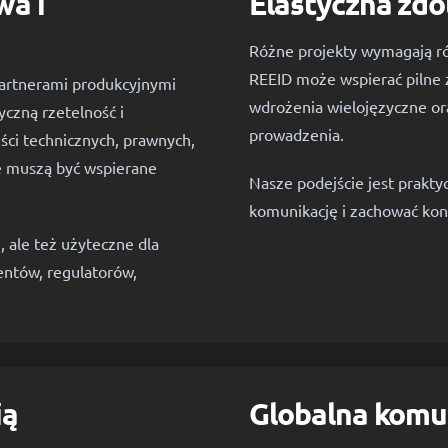
wa i
Elastyczna zdo
Różne projekty wymagają róż
REEID może wspierać pilne 
partnerami produkcyjnymi
wdrożenia wielojęzyczne o
czną rzetelność i
prowadzenia.
ci technicznych, prawnych,
we muszą być wspierane
Nasze podejście jest prakty
komunikację i zachować kon
 ale też użyteczne dla
entów, regulatorów,
ią
Globalna komun