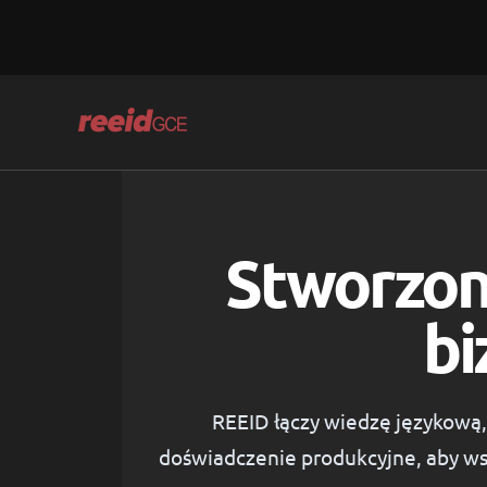
Skip
to
content
Stworzon
bi
REEID łączy wiedzę językową,
doświadczenie produkcyjne, aby ws