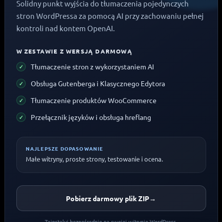
Solidny punkt wyjścia do tłumaczenia pojedynczych
stron WordPressa za pomocą AI przy zachowaniu pełnej
kontroli nad kontem OpenAI.
W ZESTAWIE Z WERSJĄ DARMOWĄ
Tłumaczenie stron z wykorzystaniem AI
Obsługa Gutenberga i Klasycznego Edytora
Tłumaczenie produktów WooCommerce
Przełącznik języków i obsługa hreflang
NAJLEPSZE DOPASOWANIE
Małe witryny, proste strony, testowanie i ocena.
Pobierz darmowy plik ZIP
→
Zainstaluj bezpośrednio na swojej witrynie WordPress.