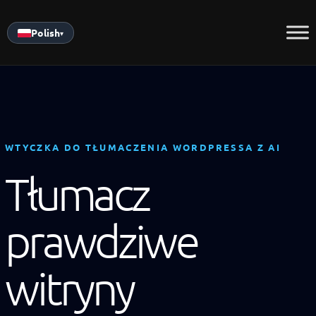
Skip
to
Polish
▾
content
WTYCZKA DO TŁUMACZENIA WORDPRESSA Z AI
Tłumacz
prawdziwe
witryny