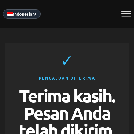
Skip
to
Indonesian
▾
content
✓
PENGAJUAN DITERIMA
Terima kasih.
Pesan Anda
telah dikirim.