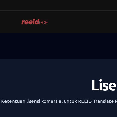
Skip
to
content
Lise
Ketentuan lisensi komersial untuk REEID Translate 