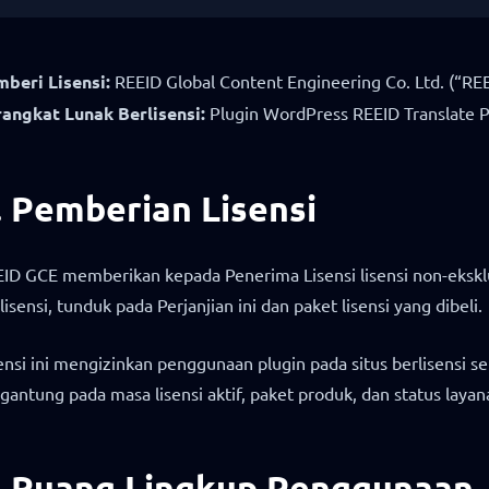
beri Lisensi:
REEID Global Content Engineering Co. Ltd. (“REE
angkat Lunak Berlisensi:
Plugin WordPress REEID Translate Pr
. Pemberian Lisensi
ID GCE memberikan kepada Penerima Lisensi lisensi non-ekskl
lisensi, tunduk pada Perjanjian ini dan paket lisensi yang dibeli.
ensi ini mengizinkan penggunaan plugin pada situs berlisensi 
gantung pada masa lisensi aktif, paket produk, dan status layan
. Ruang Lingkup Penggunaan