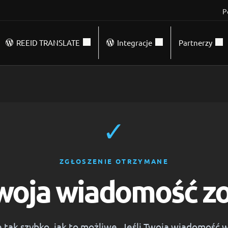
P
REEID TRANSLATE
Integracje
Partnerzy
✓
ZGŁOSZENIE OTRZYMANE
woja wiadomość zo
e tak szybko, jak to możliwe. Jeśli Twoja wiadomoś