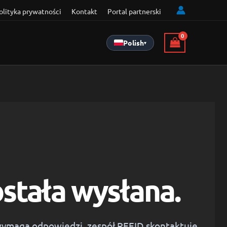
olityka prywatności
Kontakt
Portal partnerski
Polish
▾
stała wysłana.
ć wymaga odpowiedzi, zespół REEID skontaktuje