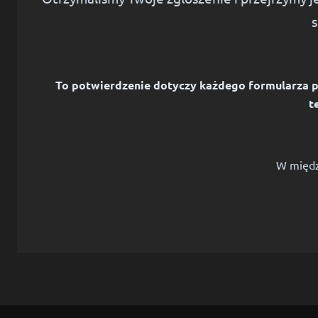
s
To potwierdzenie dotyczy każdego formularza pr
t
W międz