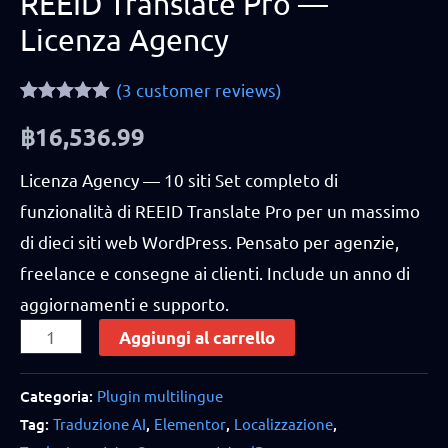
REEID Translate Pro —
Licenza Agency
(
3
customer reviews)
Rated
3
5.00
฿
16,536.99
out of 5
based on
customer
Licenza Agency — 10 siti Set completo di
ratings
funzionalità di REEID Translate Pro per un massimo
di dieci siti web WordPress. Pensato per agenzie,
freelance e consegne ai clienti. Include un anno di
aggiornamenti e supporto.
Aggiungi al carrello
Categoria:
Plugin multilingue
Tag:
Traduzione AI
,
Elementor
,
Localizzazione
,