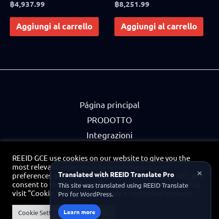
Rated
฿
4,937.99
Rated
฿
8,251.99
4.83
4.75
out of 5
out of 5
Aggiungi al carrello
Aggiungi al carrello
Página principal
PRODOTTO
Integrazioni
Partner
REEID GCE use cookies on our website to give you the
Informativa sulla privacy
most relevant experience by remembering your
×
Translated with REEID Translate Pro
preferences and repeat visits. By clicking “Accept All”, you
Contatto
consent to the use of ALL the cookies. However, you may
This site was translated using REEID Translate
visit "Cookie Settings" to provide a controlled consent.
Pro for WordPress.
Portale Partner
Learn more
Cookie Settings
Accept All