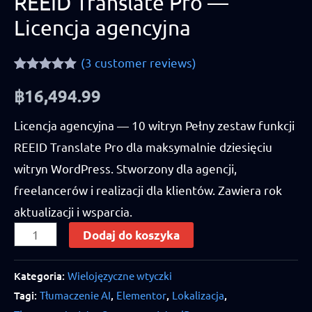
REEID Translate Pro —
Licencja agencyjna
(
3
customer reviews)
Rated
3
5.00
฿
16,494.99
out of 5
based on
customer
Licencja agencyjna — 10 witryn Pełny zestaw funkcji
ratings
REEID Translate Pro dla maksymalnie dziesięciu
witryn WordPress. Stworzony dla agencji,
freelancerów i realizacji dla klientów. Zawiera rok
aktualizacji i wsparcia.
REEID
Dodaj do koszyka
Translate
Pro
Kategoria:
Wielojęzyczne wtyczki
Tagi:
Tłumaczenie AI
,
Elementor
,
Lokalizacja
,
—