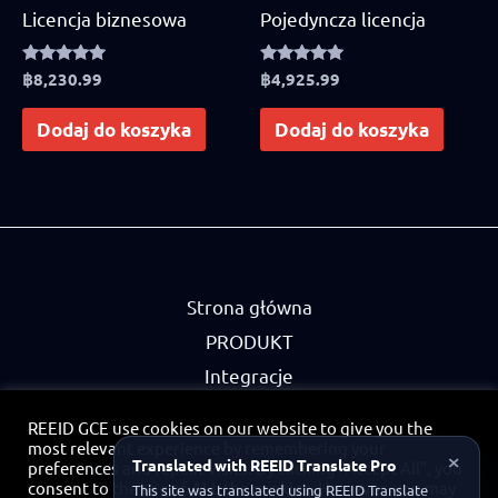
Licencja biznesowa
Pojedyncza licencja
Rated
฿
8,230.99
Rated
฿
4,925.99
4.75
4.83
out of 5
out of 5
Dodaj do koszyka
Dodaj do koszyka
Strona główna
PRODUKT
Integracje
Partnerzy
REEID GCE use cookies on our website to give you the
Polityka prywatności
most relevant experience by remembering your
×
Translated with REEID Translate Pro
preferences and repeat visits. By clicking “Accept All”, you
Kontakt
consent to the use of ALL the cookies. However, you may
This site was translated using REEID Translate