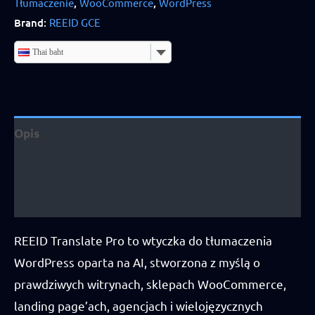
Tłumaczenie
,
WooCommerce
,
WordPress
Licencja
Brand:
REEID GCE
agencyjna
quantity
Thai baht
Opis
Dodatkowe informacje
Opinie (3)
REEID Translate Pro to wtyczka do tłumaczenia
WordPress oparta na AI, stworzona z myślą o
prawdziwych witrynach, sklepach WooCommerce,
landing page’ach, agencjach i wielojęzycznych