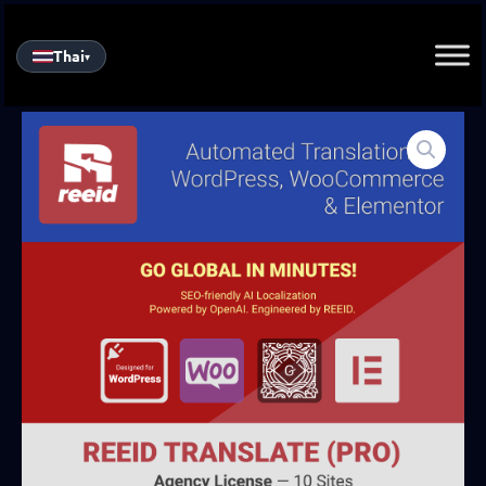
Skip
to
Thai
▾
content
REEID
Translate
Pro
—
ใบ
อนุญาต
เอ
เจน
ซี
quantity