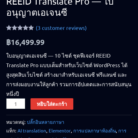
REEID Translate Pro — ใบ
อนุญาตเอเจนซี
(
3
customer reviews)
Rated
3
5.00
฿
16,499.99
out of 5
based on
customer
ใบอนุญาตเอเจนซี — 10 ไซต์ ชุดฟีเจอร์ REEID
ratings
Translate Pro แบบเต็มสำหรับเว็บไซต์ WordPress ได้
สูงสุดสิบเว็บไซต์ สร้างมาสำหรับเอเจนซี ฟรีแลนซ์ และ
การส่งมอบงานให้ลูกค้า รวมการอัปเดตและการสนับสนุน
หนึ่งปี
หยิบใส่ตะกร้า
หมวดหมู่:
ปลั๊กอินหลายภาษา
แท็ก:
AI translation
,
Elementor
,
การแปลภาษาท้องถิ่น
,
การ