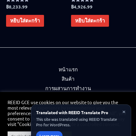
Rated
฿
8,233.99
Rated
฿
4,926.99
4.75
4.83
out of 5
out of 5
หยิบใส่ตะกร้า
หยิบใส่ตะกร้า
หน้าแรก
สินค้า
การผสานการทำงาน
พันธมิตร
REEID GCE use cookies on our website to give you the
นโยบายความเป็นส่วนตัว
most relevant experience by remembering your
×
Translated with REEID Translate Pro
preferences and repeat visits. By clicking “Accept All”, you
ติดต่อ
consent to the use of ALL the cookies. However, you may
This site was translated using REEID Translate
visit "Cookie Settings" to provide a controlled consent.
Pro for WordPress.
พอร์ทัลพันธมิตร
Learn more