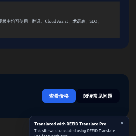
均可使用：翻译、Cloud Assist、术语表、SEO、
查看价格
阅读常见问题
×
Translated with REEID Translate Pro
This site was translated using REEID Translate
Pro for WordPress.