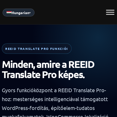
Skip
to
Hungarian
▾
content
REEID TRANSLATE PRO FUNKCIÓI
Minden, amire a REEID
Translate Pro képes.
Gyors funkcióközpont a REEID Translate Pro-
hoz: mesterséges intelligenciával támogatott
WordPress-fordítás, építőelem-tudatos
munkafolyamatok, WooCommerce-lokalizáció,