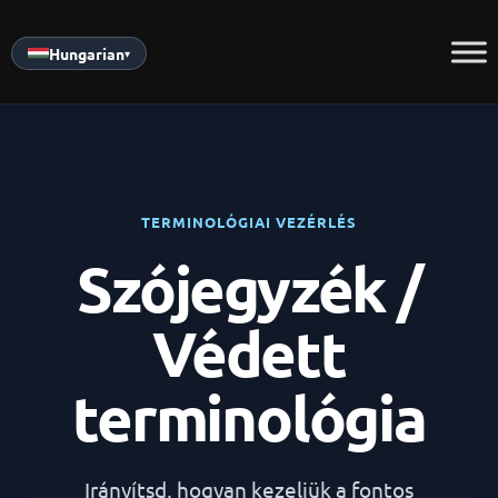
Skip
to
Hungarian
▾
content
TERMINOLÓGIAI VEZÉRLÉS
Szójegyzék /
Védett
terminológia
Irányítsd, hogyan kezeljük a fontos