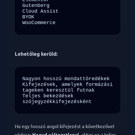
Gutenberg

Cloud Assist

BYOK

WooCommerce
Lehetőleg kerüld:
Nagyon hosszú mondattöredékek

Kifejezések, amelyek formázási 
tageken keresztül futnak

Teljes bekezdések 
szójegyzékkifejezésként
Ha egy hosszú angol kifejezést a következővel
védesz:
Hagyd változatlanul
, akkor ez a teljes