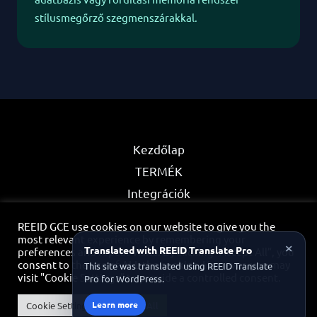
stílusmegőrző szegmenszárakkal.
Kezdőlap
TERMÉK
Integrációk
Partnerek
REEID GCE use cookies on our website to give you the
Adatvédelmi irányelvek
most relevant experience by remembering your
×
Translated with REEID Translate Pro
preferences and repeat visits. By clicking “Accept All”, you
Kapcsolat
consent to the use of ALL the cookies. However, you may
This site was translated using REEID Translate
visit "Cookie Settings" to provide a controlled consent.
Pro for WordPress.
Partnerportál
Learn more
Cookie Settings
Accept All