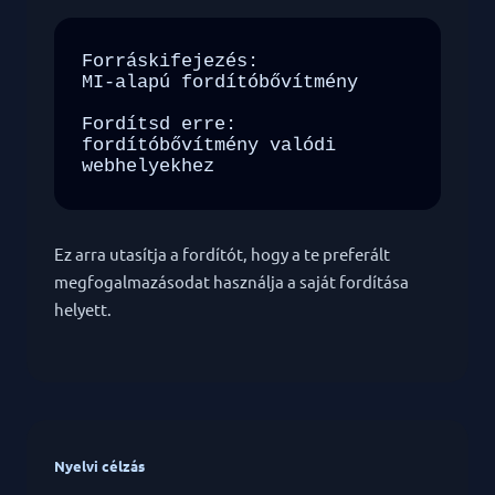
Forráskifejezés:

MI-alapú fordítóbővítmény

Fordítsd erre:

fordítóbővítmény valódi 
webhelyekhez
Ez arra utasítja a fordítót, hogy a te preferált
megfogalmazásodat használja a saját fordítása
helyett.
Nyelvi célzás