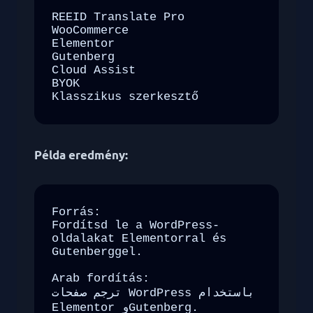
REEID Translate Pro

WooCommerce

Elementor

Gutenberg

Cloud Assist

BYOK

Klasszikus szerkesztő
Példa eredmény:
Forrás:

Fordítsd le a WordPress-
oldalakat Elementorral és 
Gutenberggel.

Arab fordítás:

ترجم صفحات WordPress باستخدام 
Elementor وGutenberg.