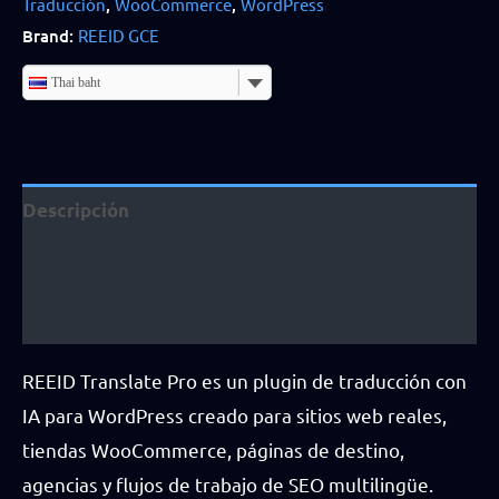
Traducción
,
WooCommerce
,
WordPress
Licencia
Brand:
REEID GCE
para
agencias
Thai baht
quantity
Descripción
Información adicional
Reseñas (3)
REEID Translate Pro es un plugin de traducción con
IA para WordPress creado para sitios web reales,
tiendas WooCommerce, páginas de destino,
agencias y flujos de trabajo de SEO multilingüe.