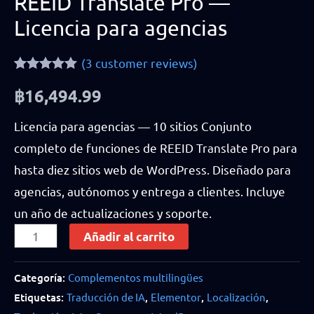
REEID Translate Pro —
Licencia para agencias
(
3
customer reviews)
Rated
3
5.00
฿
16,494.99
out of 5
based on
customer
Licencia para agencias — 10 sitios Conjunto
ratings
completo de funciones de REEID Translate Pro para
hasta diez sitios web de WordPress. Diseñado para
agencias, autónomos y entrega a clientes. Incluye
un año de actualizaciones y soporte.
REEID
Añadir al carrito
Translate
Pro
Categoría:
Complementos multilingües
Etiquetas:
Traducción de IA
,
Elementor
,
Localización
,
—