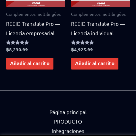
Complementos multilingües
Complementos multilingües
REEID Translate Pro —
REEID Translate Pro —
Licencia empresarial
Licencia individual
Rated
฿
8,230.99
Rated
฿
4,925.99
4.75
4.83
out of 5
out of 5
Añadir al carrito
Añadir al carrito
Página principal
PRODUCTO
Integraciones