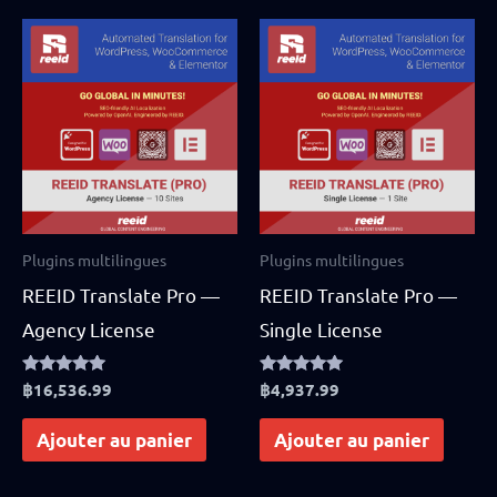
Plugins multilingues
Plugins multilingues
REEID Translate Pro —
REEID Translate Pro —
Agency License
Single License
Rated
฿
16,536.99
Rated
฿
4,937.99
5.00
4.83
out of 5
out of 5
Ajouter au panier
Ajouter au panier