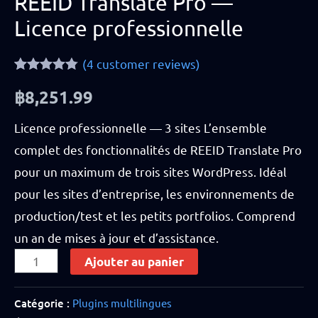
REEID Translate Pro —
Licence professionnelle
(
4
customer reviews)
Rated
4
4.75
฿
8,251.99
out of 5
based on
customer
Licence professionnelle — 3 sites L’ensemble
ratings
complet des fonctionnalités de REEID Translate Pro
pour un maximum de trois sites WordPress. Idéal
pour les sites d’entreprise, les environnements de
production/test et les petits portfolios. Comprend
un an de mises à jour et d’assistance.
Ajouter au panier
Catégorie :
Plugins multilingues