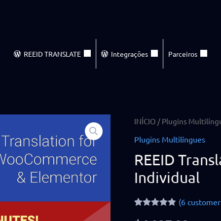
REEID TRANSLATE
Integrações
Parceiros
REEID
INÍCIO
/
Plugins Multilíng
Translate
Plugins Multilíngues
Pro
REEID Transl
—
Individual
Licença
Individual
(
6
customer 
quantity
Rated
6
4.83