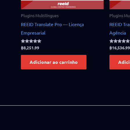
Plugins Multilíngues
Plugins Mu
REEID Translate Pro — Licença
REEID Tra
Empresarial
Agência
Rated
Rated
฿
8,251.99
฿
16,536.99
4.75
5.00
out of 5
out of 5
Adicionar ao carrinho
Adici