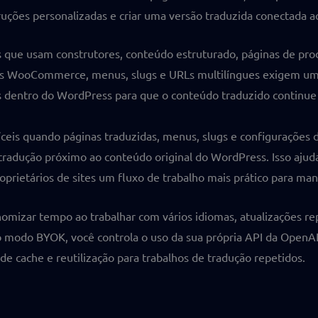
struções personalizadas e criar uma versão traduzida conectada 
tes que usam construtores, conteúdo estruturado, páginas de pr
os WooCommerce, menus, slugs e URLs multilíngues exigem um 
s dentro do WordPress para que o conteúdo traduzido continue 
fíceis quando páginas traduzidas, menus, slugs e configuraçõe
radução próximo ao conteúdo original do WordPress. Isso ajuda 
roprietários de sites um fluxo de trabalho mais prático para man
onomizar tempo ao trabalhar com vários idiomas, atualizações r
 modo BYOK, você controla o uso da sua própria API da OpenAI.
e cache e reutilização para trabalhos de tradução repetidos.