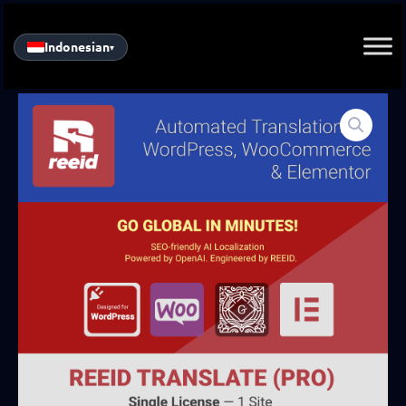
Skip
to
Indonesian
▾
content
REEID
Translate
Pro
—
Lisensi
Tunggal
quantity