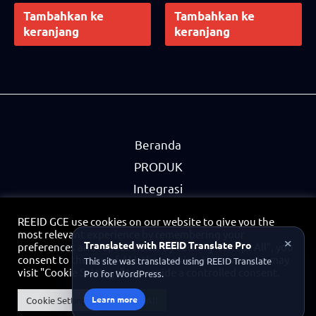
out of 5
out of 5
Tambahkan ke
Tambahkan ke
keranjang
keranjang
Beranda
PRODUK
Integrasi
Mitra
REEID GCE use cookies on our website to give you the
Kebijakan Privasi
most relevant experience by remembering your
×
Translated with REEID Translate Pro
preferences and repeat visits. By clicking “Accept All”, you
Kontak
consent to the use of ALL the cookies. However, you may
This site was translated using REEID Translate
visit "Cookie Settings" to provide a controlled consent.
Pro for WordPress.
Portal Mitra
Learn more
Cookie Settings
Accept All