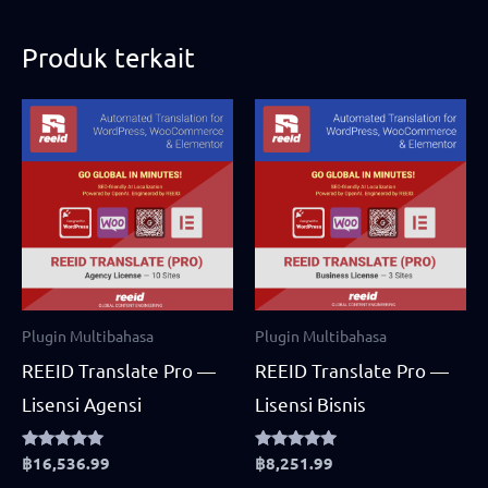
Produk terkait
Plugin Multibahasa
Plugin Multibahasa
REEID Translate Pro —
REEID Translate Pro —
Lisensi Agensi
Lisensi Bisnis
Rated
฿
16,536.99
Rated
฿
8,251.99
5.00
4.75