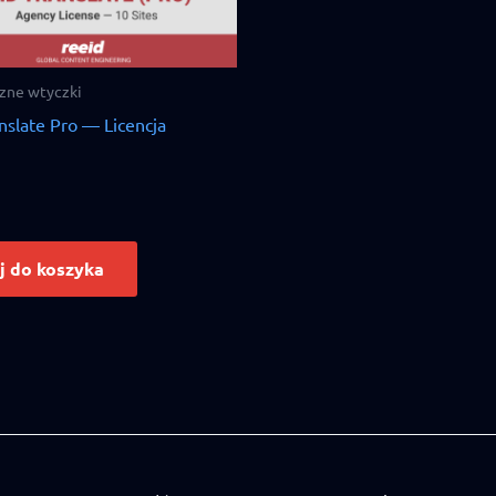
zne wtyczki
nslate Pro — Licencja
j do koszyka