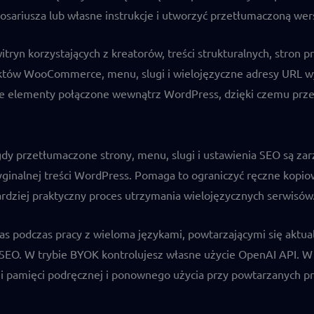
osariusza lub własne instrukcje i utworzyć przetłumaczoną wers
itryn korzystających z kreatorów, treści strukturalnych, stron
uktów WooCommerce, menu, slugi i wielojęzyczne adresy URL 
e elementy połączone wewnątrz WordPress, dzięki czemu przet
gdy przetłumaczone strony, menu, slugi i ustawienia SEO są za
yginalnej treści WordPress. Pomaga to ograniczyć ręczne kopio
ardziej praktyczny proces utrzymania wielojęzycznych serwisów
zas podczas pracy z wieloma językami, powtarzającymi się aktual
SEO. W trybie BYOK kontrolujesz własne użycie OpenAI API. W
i pamięci podręcznej i ponownego użycia przy powtarzanych p