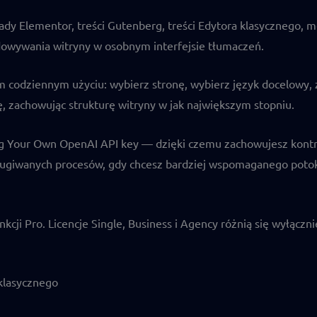
y Elementor, treści Gutenberg, treści Edytora klasycznego, me
owywania witryny w osobnym interfejsie tłumaczeń.
odziennym użyciu: wybierz stronę, wybierz język docelowy, za
, zachowując strukturę witryny w jak największym stopniu.
g Your Own OpenAI API key — dzięki czemu zachowujesz kontro
bsługiwanych procesów, gdy chcesz bardziej wspomaganego poto
cji Pro. Licencje Single, Business i Agency różnią się wyłącznie
klasycznego