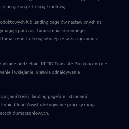
ję połączoną z treścią źródłową.
 produktowych lub landing page’ów nastawionych na
wymagają podczas tłumaczenia starannego
łumaczone treści są łatwiejsze w zarządzaniu z
rządzane oddzielnie. REEID Translate Pro koncentruje
wanie i wklejanie, ułatwia odnajdywanie
.
izacjami treści, landing page’ami, stronami
 trybie Cloud Assist obsługiwane procesy mogą
racach tłumaczeniowych.