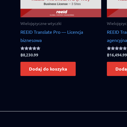
Wielojęzyczne wtyczki
Wielojęzyc
REEID Translate Pro — Licencja
REEID Tra
biznesowa
agencyjna
Rated
Rated
฿
8,230.99
฿
16,494.99
4.75
5.00
out of 5
out of 5
Dodaj do koszyka
Doda