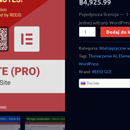
฿
4,925.99
out of 5
based on
customer
Pojedyncza licencja — 1 
ratings
jednej witryny WordPress.
Dodaj do 
Kategoria:
Wielojęzyczne w
Tagi:
Tłumaczenie AI
,
Eleme
WordPress
Brand:
REEID GCE
Thai baht