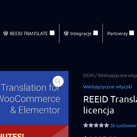
REEID TRANSLATE
Integracje
Partnerzy
REEID
DOM
/
Wielojęzyczne wty
Translate
Wielojęzyczne wtyczki
Pro
REEID Transl
—
licencja
Pojedyncza
licencja
(
6
customer 
quantity
Rated
6
4.83