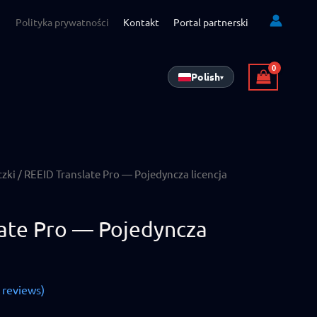
Polityka prywatności
Kontakt
Portal partnerski
Polish
▾
czki
/ REEID Translate Pro — Pojedyncza licencja
ate Pro — Pojedyncza
reviews)