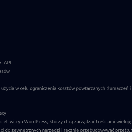
I API
cesów
użycia w celu ograniczenia kosztów powtarzanych tłumaczeń i
acy
icieli witryn WordPress, którzy chcą zarządzać treściami wielo
ści do zewnętrznych narzędzi i ręcznie przebudowywać przetłu