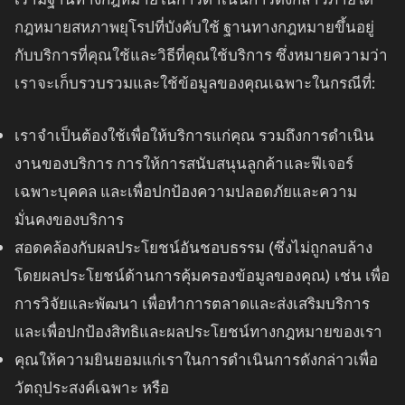
กฎหมายสหภาพยุโรปที่บังคับใช้ ฐานทางกฎหมายขึ้นอยู่
กับบริการที่คุณใช้และวิธีที่คุณใช้บริการ ซึ่งหมายความว่า
เราจะเก็บรวบรวมและใช้ข้อมูลของคุณเฉพาะในกรณีที่:
เราจำเป็นต้องใช้เพื่อให้บริการแก่คุณ รวมถึงการดำเนิน
งานของบริการ การให้การสนับสนุนลูกค้าและฟีเจอร์
เฉพาะบุคคล และเพื่อปกป้องความปลอดภัยและความ
มั่นคงของบริการ
สอดคล้องกับผลประโยชน์อันชอบธรรม (ซึ่งไม่ถูกลบล้าง
โดยผลประโยชน์ด้านการคุ้มครองข้อมูลของคุณ) เช่น เพื่อ
การวิจัยและพัฒนา เพื่อทำการตลาดและส่งเสริมบริการ
และเพื่อปกป้องสิทธิและผลประโยชน์ทางกฎหมายของเรา
คุณให้ความยินยอมแก่เราในการดำเนินการดังกล่าวเพื่อ
วัตถุประสงค์เฉพาะ หรือ