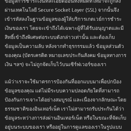
ข้อมูลการชำระเงินที่ละเอียดอ่อนทั้งหมดที่ให้มาจะถูกส่ง
ผ่านเทคโนโลยี Secure Socket Layer (SSL) จากนั้นจึง
เข้ารหัสลงในฐานข้อมูลของผู้ให้บริการเกตเวย์การชำระ
เงินของเรา โดยจะเข้าถึงได้เฉพาะผู้ที่ได้รับอนุญาตและมี
สิทธิ์เข้าถึงพิเศษต่อระบบดังกล่าวเท่านั้น และต้องเก็บ
ข้อมูลเป็นความลับ หลังจากทำธุรกรรมแล้ว ข้อมูลส่วนตัว
ของคุณ (บัตรเครดิต หมายเลขประกันสังคม ข้อมูลทางการ
เงิน ฯลฯ) จะไม่ถูกจัดเก็บไว้บนเซิร์ฟเวอร์ของเรา
แม้ว่าเราจะใช้มาตรการป้องกันที่ออกแบบมาเพื่อปกป้อง
ข้อมูลของคุณ แต่ไม่มีระบบความปลอดภัยใดที่สามารถ
ป้องกันการเจาะได้อย่างสมบูรณ์ และเนื่องจากลักษณะโดย
ธรรมชาติของอินเทอร์เน็ต เราไม่สามารถรับประกันได้ว่า
ข้อมูลระหว่างการส่งผ่านอินเทอร์เน็ต หรือในขณะที่จัดเก็บ
อยู่บนระบบของเรา หรืออยู่ในการดูแลของเราในรูปแบบ