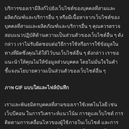
บริการของเรามีลิงก์ไปยังเว็บไซต์ของบุคคลที่สามและ
ผลิตภัณฑ์และบริการอื่น ๆ หรือมีเนื้อหาจากเว็บไซต์ของ
บุคคลที่สามและผลิตภัณฑ์และบริการอื่น ๆ คุณควรตรวจ
สอบแนวปฏิบัติด้านความเป็นส่วนตัวของเว็บไซต์อื่น ๆ ดัง
กล่าว เราไม่รับผิดชอบต่อวิธีการใช้หรือการใช้ข้อมูลใน
ทางที่ผิดซึ่งคุณได้ให้ไว้บนเว็บไซต์อื่น ๆ ดังกล่าว เราขอ
แนะนำให้คุณไม่ให้ข้อมูลส่วนบุคคล โดยไม่มั่นใจในคำ
ชี้แจงนโยบายความเป็นส่วนตัวของเว็บไซต์อื่น ๆ
ภาพ GIF แบบใสและไฟล์บันทึก
เราและพันธมิตรบุคคลที่สามของเราใช้เทคโนโลยี เช่น
เว็บบีคอน ในการวิเคราะห์แนวโน้ม การดูแลเว็บไซต์ การ
ติดตามการเคลื่อนไหวของผู้ใช้ภายในเว็บไซต์ และการ