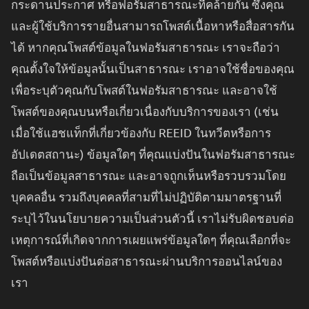
กระดานประกาศ หรือฟอรัมสาธารณะที่คล้ายกัน ซึ่งคุณ
และผู้ใช้บริการรายอื่นสามารถโพสต์เนื้อหาหรือสื่อสารกัน
ได้ หากคุณโพสต์ข้อมูลในฟอรัมสาธารณะ เราจะถือว่า
คุณตั้งใจให้ข้อมูลนั้นเป็นสาธารณะ เราอาจใช้ชื่อของคุณ
เพื่อระบุตัวคุณกับโพสต์ในฟอรัมสาธารณะ และอาจใช้
โพสต์ของคุณบนหรือเกี่ยวเนื่องกับบริการของเรา (เช่น
เมื่อใช้แฮชแท็กที่เกี่ยวข้องกับ REEID ในทวีตหรือการ
อัปเดตสถานะ) ข้อมูลใดๆ ที่คุณแบ่งปันในฟอรัมสาธารณะ
ถือเป็นข้อมูลสาธารณะ และอาจถูกเห็นหรือรวบรวมโดย
บุคคลอื่น รวมถึงบุคคลที่สามที่ไม่ปฏิบัติตามมาตรฐานที่
ระบุไว้ในนโยบายความเป็นส่วนตัวนี้ เราไม่รับผิดชอบต่อ
เหตุการณ์ที่เกิดจากการเผยแพร่ข้อมูลใดๆ ที่คุณเลือกที่จะ
โพสต์หรือแบ่งปันต่อสาธารณะผ่านบริการออนไลน์ของ
เรา