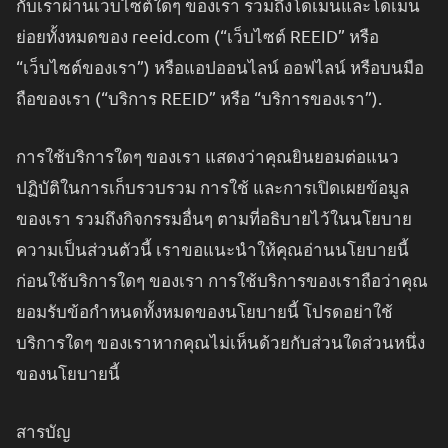
กับเราผ่านเว็บไซต์ใดๆ ของเรา รวมถึงโดเมนและโดเมน
ย่อยทั้งหมดของ reeid.com (“เว็บไซต์ REEID” หรือ
“เว็บไซต์ของเรา”) หรือแอปออนไลน์ ออฟไลน์ หรือบนมือ
ถือของเรา (“บริการ REEID” หรือ “บริการของเรา”).
การใช้บริการใดๆ ของเรา แสดงว่าคุณยินยอมต่อแนว
ปฏิบัติในการเก็บรวบรวม การใช้ และการเปิดเผยข้อมูล
ของเรา รวมถึงกิจกรรมอื่นๆ ตามที่อธิบายไว้ในนโยบาย
ความเป็นส่วนตัวนี้ เราขอแนะนำให้คุณอ่านนโยบายนี้
ก่อนใช้บริการใดๆ ของเรา การใช้บริการของเราถือว่าคุณ
ยอมรับข้อกำหนดทั้งหมดของนโยบายนี้ โปรดอย่าใช้
บริการใดๆ ของเราหากคุณไม่เห็นด้วยกับส่วนใดส่วนหนึ่ง
ของนโยบายนี้
สารบัญ