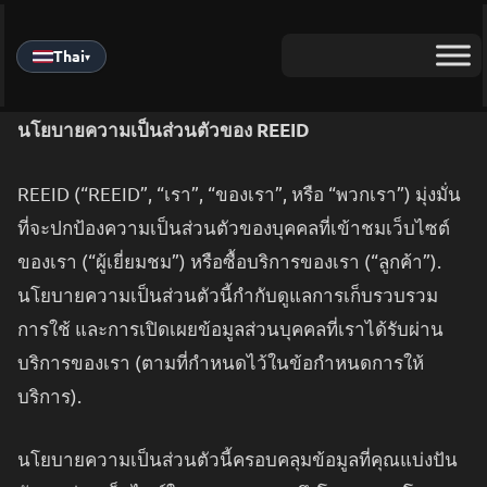
Skip
to
Thai
▾
content
นโยบายความเป็นส่วนตัวของ REEID
REEID (“REEID”, “เรา”, “ของเรา”, หรือ “พวกเรา”) มุ่งมั่น
ที่จะปกป้องความเป็นส่วนตัวของบุคคลที่เข้าชมเว็บไซต์
ของเรา (“ผู้เยี่ยมชม”) หรือซื้อบริการของเรา (“ลูกค้า”).
นโยบายความเป็นส่วนตัวนี้กำกับดูแลการเก็บรวบรวม
การใช้ และการเปิดเผยข้อมูลส่วนบุคคลที่เราได้รับผ่าน
บริการของเรา (ตามที่กำหนดไว้ในข้อกำหนดการให้
บริการ).
นโยบายความเป็นส่วนตัวนี้ครอบคลุมข้อมูลที่คุณแบ่งปัน