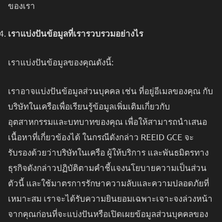
ของเรา
เราแบ่งปันข้อมูลที่เรารวบรวมอย่างไร
เราแบ่งปันข้อมูลของคุณดังนี้:
เราอาจแบ่งปันข้อมูลส่วนบุคคล เช่น ที่อยู่อีเมลของคุณ กับ
บริษัทในเครือเพื่อเรียนรู้ข้อมูลเพิ่มเติมเกี่ยวกับ
อุตสาหกรรมและบทบาทของคุณ เพื่อให้สามารถนำเสนอ
เนื้อหาที่เกี่ยวข้องได้ ในกรณีดังกล่าว REEID GCE จะ
รับรองด้วยว่าบริษัทในเครือ ผู้ให้บริการ และพันธมิตรทาง
ธุรกิจดังกล่าวปฏิบัติตามคำชี้แจงนโยบายความเป็นส่วน
ตัวนี้ และใช้มาตรการรักษาความลับและความปลอดภัยที่
เหมาะสม เราจะได้รับความยินยอมเฉพาะเจาะจงล่วงหน้า
จากคุณก่อนที่จะแบ่งปันหรือเปิดเผยข้อมูลส่วนบุคคลของ