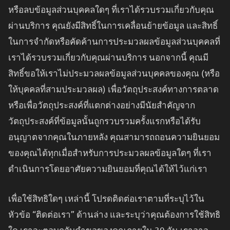
หรือลบข้อมูลส่วนบุคคลใดๆ ที่เราได้รวบรวมเกี่ยวกับคุณ
ผ่านบริการ คุณยังมีสิทธิ์ในการเคลื่อนย้ายข้อมูล และสิทธิ์
ในการจำกัดหรือคัดค้านการประมวลผลข้อมูลส่วนบุคคลที่
เราได้รวบรวมเกี่ยวกับคุณผ่านบริการ นอกจากนี้ คุณมี
สิทธิ์ขอให้เราไม่ประมวลผลข้อมูลส่วนบุคคลของคุณ (หรือ
ให้บุคคลที่สามประมวลผล) เพื่อวัตถุประสงค์ทางการตลาด
หรือเพื่อวัตถุประสงค์ที่แตกต่างอย่างมีนัยสำคัญจาก
วัตถุประสงค์ที่ข้อมูลนั้นถูกรวบรวมครั้งแรกหรือได้รับ
อนุญาตจากคุณในภายหลัง คุณสามารถถอนความยินยอม
ของคุณได้ทุกเมื่อสำหรับการประมวลผลข้อมูลใดๆ ที่เรา
ดำเนินการโดยอาศัยความยินยอมที่คุณได้ให้ไว้แก่เรา
เพื่อใช้สิทธิใดๆ เหล่านี้ โปรดติดต่อเราตามที่ระบุไว้ใน
หัวข้อ “ติดต่อเรา” ด้านล่าง และระบุว่าคุณต้องการใช้สิทธิ
ใด เราจะตอบกลับคำขอของคุณภายใน 30 วัน เราอาจ