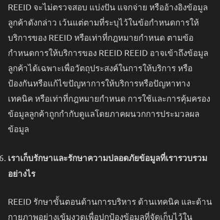
REEID จะไม่ตรวจสอบ แบ่งปัน แจกจ่าย หรืออ้างอิงข้อมูล
ลูกค้าดังกล่าว เว้นแต่ตามที่ระบุไว้ในข้อกำหนดการให้
บริการของ REEID หรือเท่าที่กฎหมายกำหนด ตามข้อ
กำหนดการให้บริการของ REEID REEID อาจเข้าถึงข้อมูล
ลูกค้าได้เฉพาะเพื่อวัตถุประสงค์ในการให้บริการ หรือ
ป้องกันหรือแก้ไขปัญหาการให้บริการหรือปัญหาทาง
เทคนิค หรือเท่าที่กฎหมายกำหนด การใช้และการคุ้มครอง
ข้อมูลลูกค้าถูกกำกับดูแลโดยภาคผนวกการประมวลผล
ข้อมูล
เราเก็บรักษาและรักษาความปลอดภัยข้อมูลที่เรารวบรวม
อย่างไร
REEID รักษาขั้นตอนด้านการบริหาร ด้านเทคนิค และด้าน
กายภาพอย่างเข้มงวดเพื่อปกป้องข้อมูลที่จัดเก็บไว้ใน