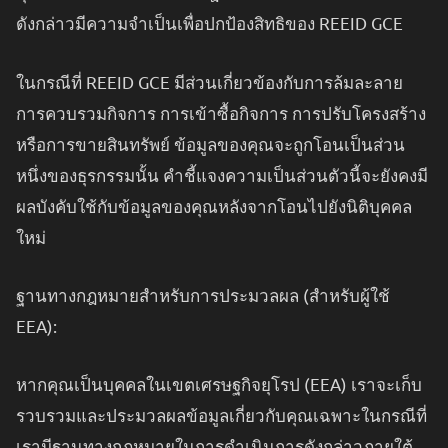
ดังกล่าวมีความจำเป็นเพื่อปกป้องสิทธิของ REEID GCE
ในกรณีที่ REEID GCE มีส่วนเกี่ยวข้องกับการล้มละลาย
การควบรวมกิจการ การเข้าซื้อกิจการ การปรับโครงสร้าง
หรือการขายสินทรัพย์ ข้อมูลของคุณจะถูกโอนเป็นส่วน
หนึ่งของธุรกรรมนั้น คำชี้แจงความเป็นส่วนตัวนี้จะยังคงมี
ผลบังคับใช้กับข้อมูลของคุณหลังจากโอนไปยังนิติบุคคล
ใหม่
ฐานทางกฎหมายสำหรับการประมวลผล (สำหรับผู้ใช้
EEA):
หากคุณเป็นบุคคลในเขตเศรษฐกิจยุโรป (EEA) เราจะเก็บ
รวบรวมและประมวลผลข้อมูลเกี่ยวกับคุณเฉพาะในกรณีที่
เรามีฐานทางกฎหมายในการดำเนินการดังกล่าวภายใต้