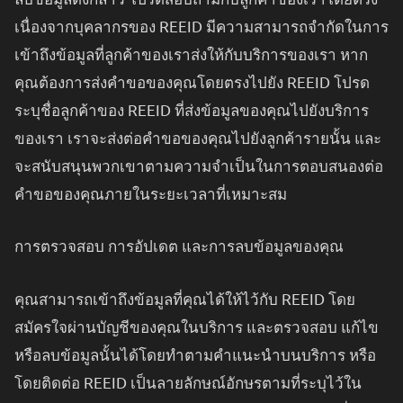
เนื่องจากบุคลากรของ REEID มีความสามารถจำกัดในการ
เข้าถึงข้อมูลที่ลูกค้าของเราส่งให้กับบริการของเรา หาก
คุณต้องการส่งคำขอของคุณโดยตรงไปยัง REEID โปรด
ระบุชื่อลูกค้าของ REEID ที่ส่งข้อมูลของคุณไปยังบริการ
ของเรา เราจะส่งต่อคำขอของคุณไปยังลูกค้ารายนั้น และ
จะสนับสนุนพวกเขาตามความจำเป็นในการตอบสนองต่อ
คำขอของคุณภายในระยะเวลาที่เหมาะสม
การตรวจสอบ การอัปเดต และการลบข้อมูลของคุณ
คุณสามารถเข้าถึงข้อมูลที่คุณได้ให้ไว้กับ REEID โดย
สมัครใจผ่านบัญชีของคุณในบริการ และตรวจสอบ แก้ไข
หรือลบข้อมูลนั้นได้โดยทำตามคำแนะนำบนบริการ หรือ
โดยติดต่อ REEID เป็นลายลักษณ์อักษรตามที่ระบุไว้ใน