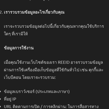
เรารวบรวมข้อมูลอะไรเกี่ยวกับคุณ
เราจะรวบรวมข้อมูลต่อไปนี้เกี่ยวกับคุณหากคุณใช้บริการ
ใดๆ ที่เรามีให้
ข้อมูลการใช้งาน
เมื่อคุณใช้งานเว็บไซต์ของเรา REEID อาจรวบรวมข้อมูล
ผ่านการใช้เครื่องมือเก็บข้อมูลที่ใช้กันทั่วไป เช่น คุกกี้และ
เว็บบีคอน โดยเราจะรวบรวม:
ข้อมูลเบราว์เซอร์ (ประเภทและภาษา)
ที่อยู่ IP
URL ติดตามการเปิด / การคลิกผ่าน: ในการสื่อสารทาง