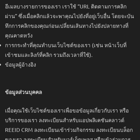
อีเมลบางรายการของเรา เราใช้ “URL ติดตามการคลิก
ผ่าน” ซึ่งเมื่อคลิกแล้วจะพาคุณไปยังที่อยู่เว็บอื่น โดยจะบัน
ทึกการคลิกของคุณก่อนเปลี่ยนเส้นทางไปยังปลายทางที่
คุณคาดหวัง
การกระทำที่คุณทำบนเว็บไซต์ของเรา (เช่น หน้าเว็บที่
เข้าชมและลิงก์ที่คลิก รวมถึงเวลาที่ใช้).
ข้อมูลผู้อ้างอิง
ข้อมูลส่วนบุคคล
เมื่อคุณใช้เว็บไซต์ของเราเพื่อขอข้อมูลเกี่ยวกับเรา หรือ
บริการของเรา ลงทะเบียนสำหรับแอปพลิเคชันคลาวด์
REEID CRM ลงทะเบียนเข้าร่วมกิจกรรม ลงทะเบียนบล็อก
ของเรา ลงทะเบียนสำหรับมาร์เก็ตเพลส หรือเข้าร่วมการ