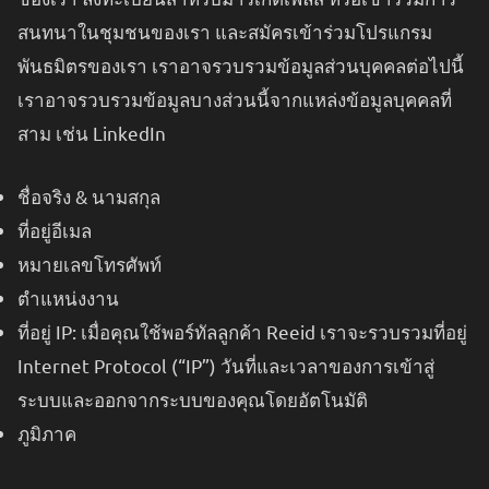
สนทนาในชุมชนของเรา และสมัครเข้าร่วมโปรแกรม
พันธมิตรของเรา เราอาจรวบรวมข้อมูลส่วนบุคคลต่อไปนี้
เราอาจรวบรวมข้อมูลบางส่วนนี้จากแหล่งข้อมูลบุคคลที่
สาม เช่น LinkedIn
ชื่อจริง & นามสกุล
ที่อยู่อีเมล
หมายเลขโทรศัพท์
ตำแหน่งงาน
ที่อยู่ IP: เมื่อคุณใช้พอร์ทัลลูกค้า Reeid เราจะรวบรวมที่อยู่
Internet Protocol (“IP”) วันที่และเวลาของการเข้าสู่
ระบบและออกจากระบบของคุณโดยอัตโนมัติ
ภูมิภาค