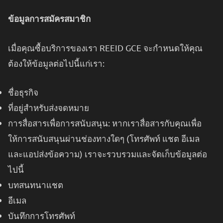
ข้อมูลการสมัครสมาชิก
เมื่อคุณซื้อบริการของเรา REEID GCE จะกำหนดให้คุณ
ต้องให้ข้อมูลต่อไปนี้แก่เรา:
ชื่อธุรกิจ
ที่อยู่สำหรับส่งจดหมาย
การสื่อสารเพื่อการสนับสนุน: หากเราสื่อสารกับคุณเพื่อ
ให้การสนับสนุนผ่านช่องทางใดๆ (โทรศัพท์ แชต อีเมล
และแอปส่งข้อความ) เราจะรวบรวมและจัดเก็บข้อมูลต่อ
ไปนี้
บทสนทนาแชต
อีเมล
บันทึกการโทรศัพท์