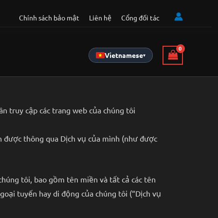
Chính sách bảo mật
Liên hệ
Cổng đối tác
Vietnamese
▾
ân truy cập các trang web của chúng tôi
hận được thông qua Dịch vụ của mình (như được
chúng tôi, bao gồm tên miền và tất cả các tên
oại tuyến hay di động của chúng tôi (“Dịch vụ