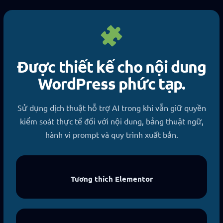
Được thiết kế cho nội dung
WordPress phức tạp.
Sử dụng dịch thuật hỗ trợ AI trong khi vẫn giữ quyền
kiểm soát thực tế đối với nội dung, bảng thuật ngữ,
hành vi prompt và quy trình xuất bản.
Tương thích Elementor