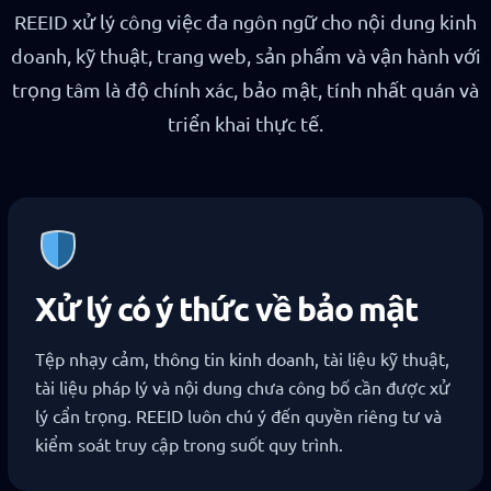
REEID xử lý công việc đa ngôn ngữ cho nội dung kinh
doanh, kỹ thuật, trang web, sản phẩm và vận hành với
trọng tâm là độ chính xác, bảo mật, tính nhất quán và
triển khai thực tế.
Xử lý có ý thức về bảo mật
Tệp nhạy cảm, thông tin kinh doanh, tài liệu kỹ thuật,
tài liệu pháp lý và nội dung chưa công bố cần được xử
lý cẩn trọng. REEID luôn chú ý đến quyền riêng tư và
kiểm soát truy cập trong suốt quy trình.