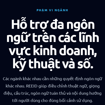
PHẠM VI NGÀNH
Hỗ trợ đa ngôn
ngữ trên các lĩnh
vực kinh doanh,
kỹ thuật và số.
Các ngành khác nhau cần những quyết định ngôn ngữ
khác nhau. REEID giúp điều chỉnh thuật ngữ, giọng
điệu, cấu trúc, ngôn ngữ tuân thủ và nội dung hướng
tới người dùng cho đúng bối cảnh sử dụng.