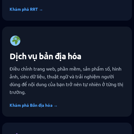
Khám phá RRT →
Dịch vụ bản địa hóa
Điều chỉnh trang web, phần mềm, sản phẩm số, hình
ảnh, siêu dữ liệu, thuật ngữ và trải nghiệm người
dùng để nội dung của bạn trở nên tự nhiên ở từng thị
trường.
Khám phá Bản địa hóa →