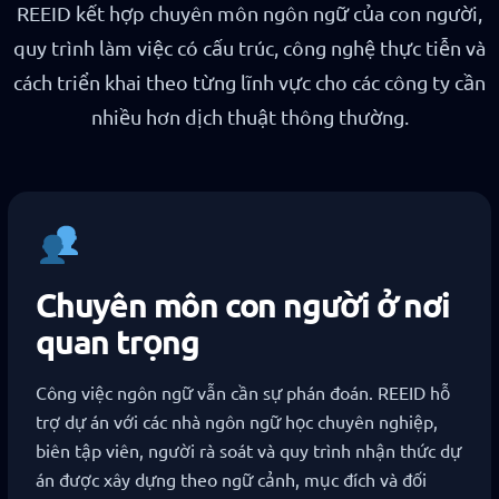
REEID kết hợp chuyên môn ngôn ngữ của con người,
quy trình làm việc có cấu trúc, công nghệ thực tiễn và
cách triển khai theo từng lĩnh vực cho các công ty cần
nhiều hơn dịch thuật thông thường.
Chuyên môn con người ở nơi
quan trọng
Công việc ngôn ngữ vẫn cần sự phán đoán. REEID hỗ
trợ dự án với các nhà ngôn ngữ học chuyên nghiệp,
biên tập viên, người rà soát và quy trình nhận thức dự
án được xây dựng theo ngữ cảnh, mục đích và đối