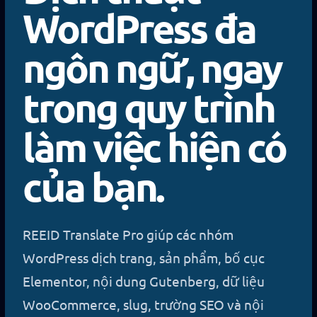
WordPress đa
ngôn ngữ, ngay
trong quy trình
làm việc hiện có
của bạn.
REEID Translate Pro giúp các nhóm
WordPress dịch trang, sản phẩm, bố cục
Elementor, nội dung Gutenberg, dữ liệu
WooCommerce, slug, trường SEO và nội