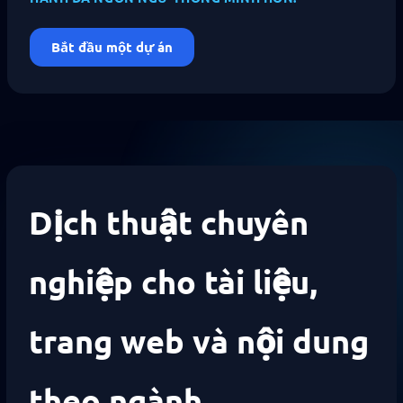
Bắt đầu một dự án
Dịch thuật chuyên
nghiệp cho tài liệu,
trang web và nội dung
theo ngành.