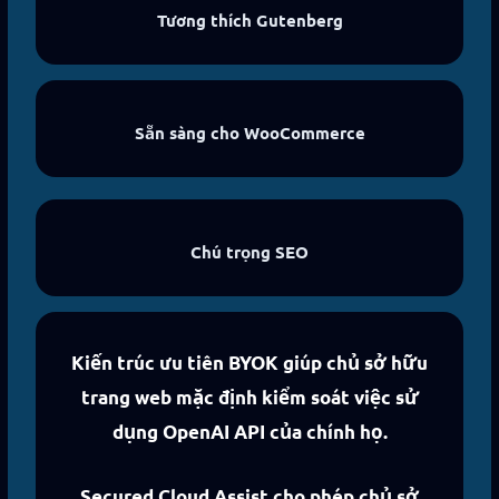
Tương thích Gutenberg
Sẵn sàng cho WooCommerce
Chú trọng SEO
Kiến trúc ưu tiên BYOK giúp chủ sở hữu
trang web mặc định kiểm soát việc sử
dụng OpenAI API của chính họ.
Secured Cloud Assist cho phép chủ sở