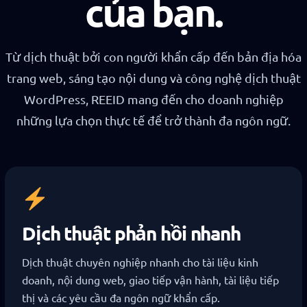
của bạn.
Từ dịch thuật bởi con người khẩn cấp đến bản địa hóa
trang web, sáng tạo nội dung và công nghệ dịch thuật
WordPress, REEID mang đến cho doanh nghiệp
những lựa chọn thực tế để trở thành đa ngôn ngữ.
Dịch thuật phản hồi nhanh
Dịch thuật chuyên nghiệp nhanh cho tài liệu kinh
doanh, nội dung web, giao tiếp vận hành, tài liệu tiếp
thị và các yêu cầu đa ngôn ngữ khẩn cấp.