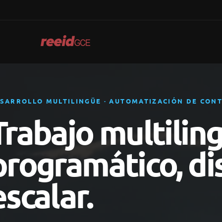
Skip
to
content
SARROLLO MULTILINGÜE · AUTOMATIZACIÓN DE CON
Trabajo multilin
programático, d
escalar.