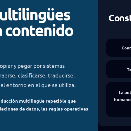
ultilingües
Const
a contenido
Cont
opiar y pegar por sistemas
T
erse, clasificarse, traducirse,
l entorno en el que se utiliza.
La aut
humano s
oducción multilingüe repetible que
elaciones de datos, las reglas operativas