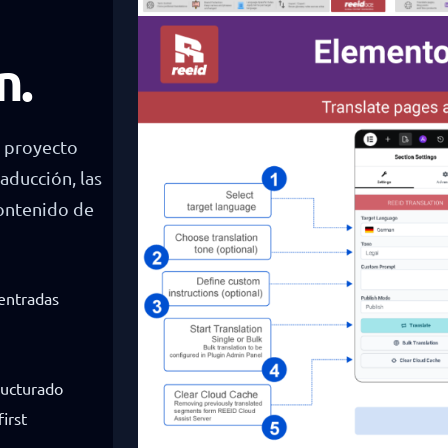
n.
e proyecto
aducción, las
contenido de
 entradas
ructurado
irst