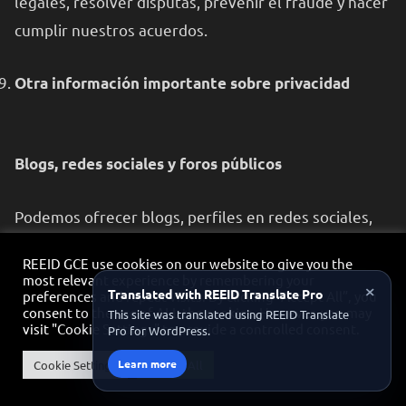
legales, resolver disputas, prevenir el fraude y hacer
cumplir nuestros acuerdos.
Otra información importante sobre privacidad
Blogs, redes sociales y foros públicos
Podemos ofrecer blogs, perfiles en redes sociales,
foros de mensajes, tablones de anuncios o foros
REEID GCE use cookies on our website to give you the
públicos similares donde usted y otros usuarios de
most relevant experience by remembering your
×
Translated with REEID Translate Pro
preferences and repeat visits. By clicking “Accept All”, you
nuestro Servicio puedan publicar contenido o
consent to the use of ALL the cookies. However, you may
This site was translated using REEID Translate
comunicarse de otro modo. Si publica información en
visit "Cookie Settings" to provide a controlled consent.
Pro for WordPress.
un foro público, asumiremos que pretende hacer
Learn more
Cookie Settings
Accept All
pública esa información. Podemos usar su nombre