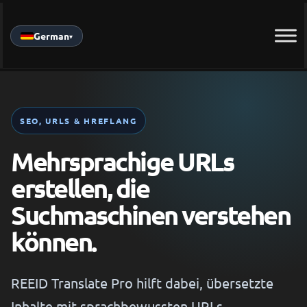
Skip
to
German
▾
content
SEO, URLS & HREFLANG
Mehrsprachige URLs
erstellen, die
Suchmaschinen verstehen
können.
REEID Translate Pro hilft dabei, übersetzte
Inhalte mit sprachbewussten URLs,