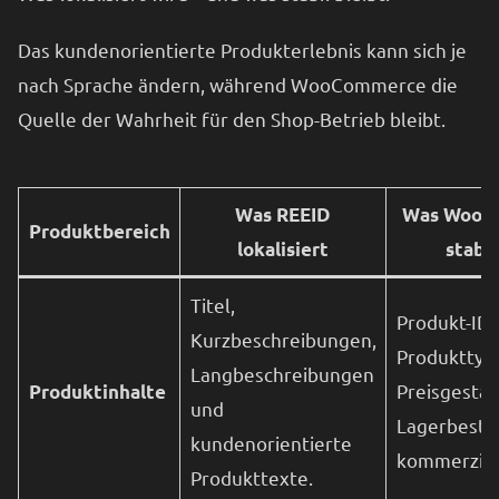
Das kundenorientierte Produkterlebnis kann sich je
nach Sprache ändern, während WooCommerce die
Quelle der Wahrheit für den Shop-Betrieb bleibt.
Was REEID
Was WooC
Produktbereich
lokalisiert
stabil
Titel,
Produkt-ID,
Kurzbeschreibungen,
Produkttyp,
Langbeschreibungen
Preisgestal
Produktinhalte
und
Lagerbesta
kundenorientierte
kommerziell
Produkttexte.