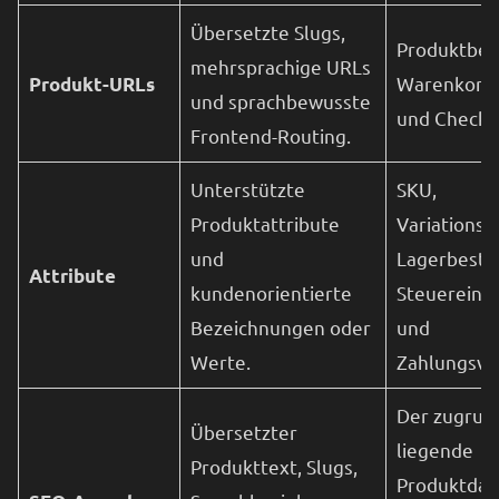
Übersetzte Slugs,
Produktbez
mehrsprachige URLs
Warenkorbv
Produkt-URLs
und sprachbewusste
und Checkou
Frontend-Routing.
Unterstützte
SKU,
Produktattribute
Variationss
und
Lagerbesta
Attribute
kundenorientierte
Steuereins
Bezeichnungen oder
und
Werte.
Zahlungsve
Der zugrun
Übersetzter
liegende
Produkttext, Slugs,
Produktdat