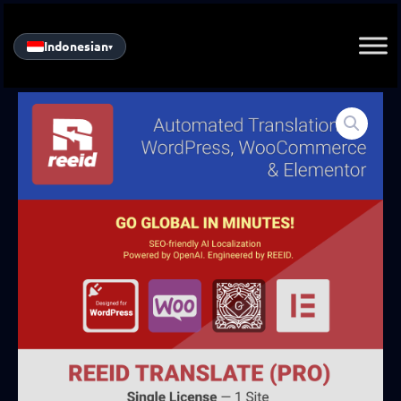
Skip
to
Indonesian
▾
content