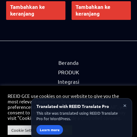
out of 5
out of 5
Tambahkan ke
Tambahkan ke
keranjang
keranjang
Beranda
PRODUK
Integrasi
Mitra
REEID GCE use cookies on our website to give you the
Kebijakan Privasi
most relevant experience by remembering your
×
Translated with REEID Translate Pro
preferences and repeat visits. By clicking “Accept All”, you
Kontak
consent to the use of ALL the cookies. However, you may
This site was translated using REEID Translate
visit "Cookie Settings" to provide a controlled consent.
Pro for WordPress.
Portal Mitra
Learn more
Cookie Settings
Accept All