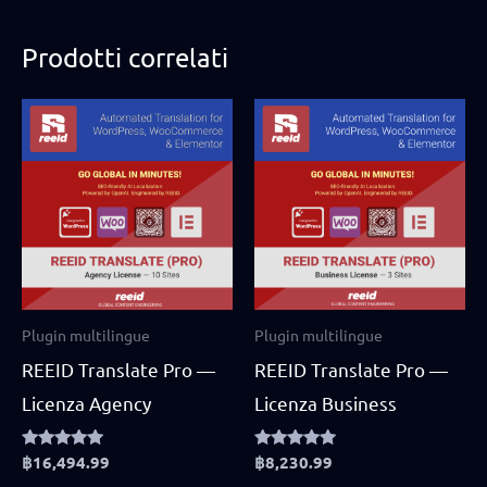
Prodotti correlati
Plugin multilingue
Plugin multilingue
REEID Translate Pro —
REEID Translate Pro —
Licenza Agency
Licenza Business
Rated
฿
16,494.99
Rated
฿
8,230.99
5.00
4.75