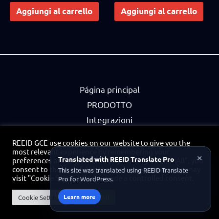
out of 5
out of 5
Aggiungi al carrello
Aggiungi al carrello
Página principal
PRODOTTO
Integrazioni
Partner
REEID GCE use cookies on our website to give you the
Informativa sulla privacy
most relevant experience by remembering your
×
Translated with REEID Translate Pro
preferences and repeat visits. By clicking “Accept All”, you
Contatto
consent to the use of ALL the cookies. However, you may
This site was translated using REEID Translate
visit "Cookie Settings" to provide a controlled consent.
Pro for WordPress.
Portale Partner
Learn more
Cookie Settings
Accept All