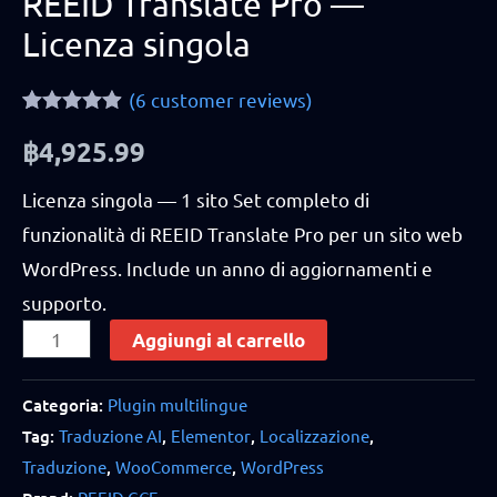
REEID Translate Pro —
Licenza singola
(
6
customer reviews)
Rated
6
4.83
฿
4,925.99
out of 5
based on
customer
Licenza singola — 1 sito Set completo di
ratings
funzionalità di REEID Translate Pro per un sito web
WordPress. Include un anno di aggiornamenti e
supporto.
REEID
Aggiungi al carrello
Translate
Pro
Categoria:
Plugin multilingue
Tag:
Traduzione AI
,
Elementor
,
Localizzazione
,
—
Traduzione
,
WooCommerce
,
WordPress
Licenza