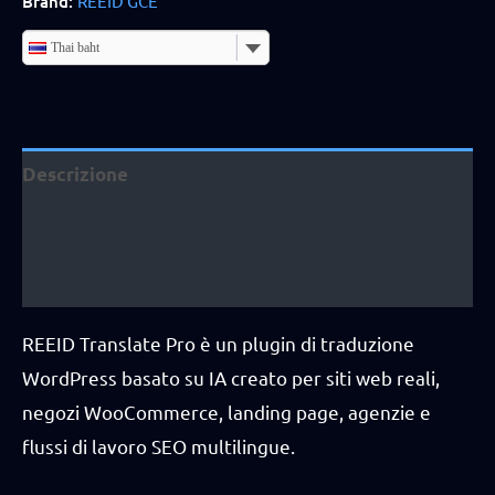
Brand:
REEID GCE
singola
quantity
Thai baht
Descrizione
Informazioni aggiuntive
Recensioni (6)
REEID Translate Pro è un plugin di traduzione
WordPress basato su IA creato per siti web reali,
negozi WooCommerce, landing page, agenzie e
flussi di lavoro SEO multilingue.