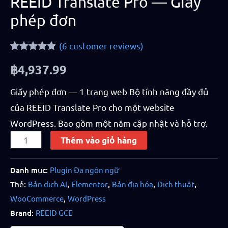
REEID Translate Pro — Giấy
phép đơn
(
6
customer reviews)
Rated
6
4.83
฿
4,937.99
out of 5
based on
customer
Giấy phép đơn — 1 trang web Bộ tính năng đầy đủ
ratings
của REEID Translate Pro cho một website
WordPress. Bao gồm một năm cập nhật và hỗ trợ.
Thêm vào giỏ hàng
Danh mục:
Plugin Đa ngôn ngữ
Thẻ:
Bản dịch AI
,
Elementor
,
Bản địa hóa
,
Dịch thuật
,
WooCommerce
,
WordPress
Brand:
REEID GCE