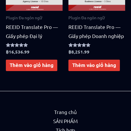
Plugin Đa ngôn ngữ
Plugin Đa ngôn ngữ
REEID Translate Pro —
REEID Translate Pro —
Giấy phép Đại lý
Giấy phép Doanh nghiệp
Rated
฿
16,536.99
Rated
฿
8,251.99
5.00
4.75
out of 5
out of 5
Thêm vào giỏ hàng
Thêm vào giỏ hàng
Trang chủ
SẢN PHẨM
Tích hợp