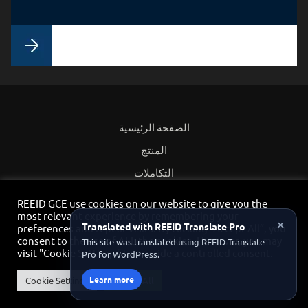
الصفحة الرئيسية
المنتج
التكاملات
الشركاء
REEID GCE use cookies on our website to give you the
most relevant experience by remembering your
سياسة الخصوصية
×
Translated with REEID Translate Pro
preferences and repeat visits. By clicking “Accept All”, you
اتصل
consent to the use of ALL the cookies. However, you may
This site was translated using REEID Translate
visit "Cookie Settings" to provide a controlled consent.
Pro for WordPress.
بوابة الشركاء
Learn more
Cookie Settings
Accept All