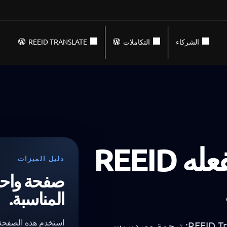
الشركاء
التكاملات
REEID TRANSLATE
كل ما يمكن أن يفعله REEID
دليل الميزات
صفحة واحدة
المناسبة.
استخدم هذه الصفحة
مركز سريع للميزات الخاصة بـ REEID Translate Pro: ترجمة ووردبريس