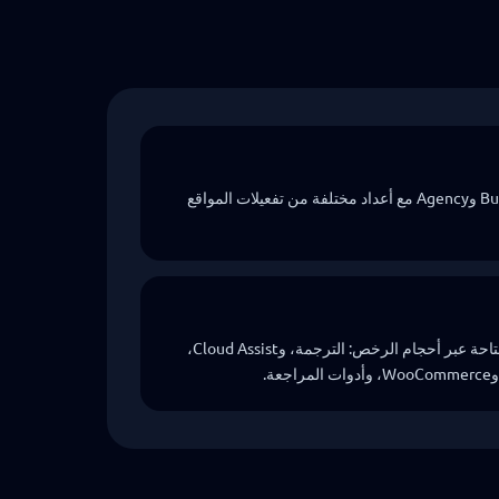
تتوافق أحجام رخص Single وBusiness وAgency مع أعداد مختلفة من تفعيلات المواقع
تظل سير العمل الأساسية في Pro متاحة عبر أحجام الرخص: الترجمة، وCloud Assist،
ة.