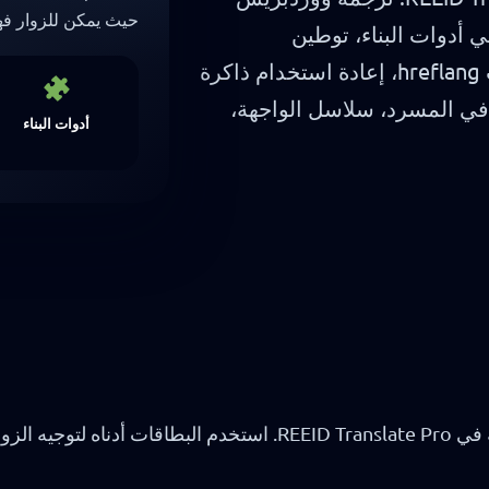
حيث يمكن للزوار فهم
 أدوات البناء، توطين
WooCommerce، شرائح مترجمة، مخرجات hreflang، إعادة استخدام ذاكرة
عبر Cloud Assist، التحكم في المسرد، سلاسل الواجهة،
أدوات البناء
نظرة عامة مدمجة على مجالات الميزات الرئيسية في EID Translate Pro