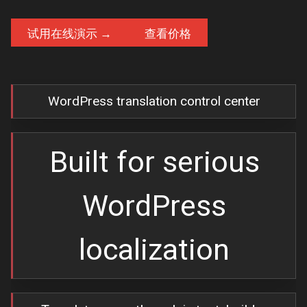
试用在线演示 →
查看价格
WordPress translation control center
ศูนย์ควบคุมการแปล WordPress
Built for serious
สร้างมาเพื่อการแปลและปรับ
WordPress
เว็บไซต์ WordPress
อย่างจริงจัง
localization
แปลได้มากกว่าข้อความทั่วไป:
คอนเทนต์จากตัวสร้างหน้า, SEO, สลัก URL,