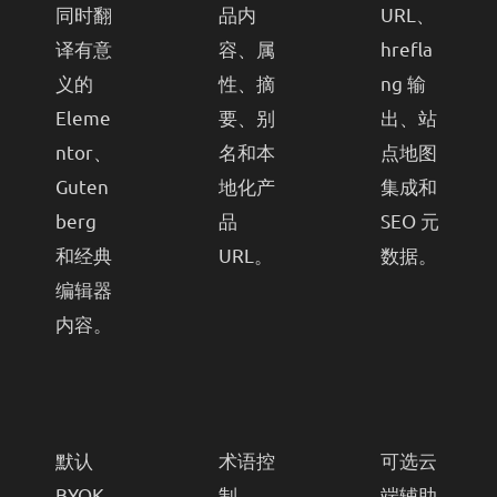
同时翻
品内
URL、
译有意
容、属
hrefla
义的
性、摘
ng 输
Eleme
要、别
出、站
ntor、
名和本
点地图
Guten
地化产
集成和
berg
品
SEO 元
和经典
URL。
数据。
编辑器
内容。
默认
术语控
可选云
BYOK
制
端辅助