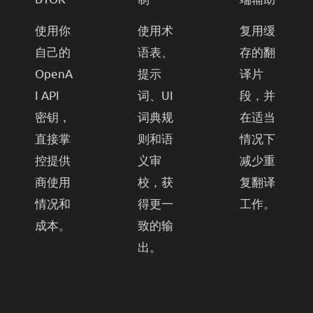
使用你
使用术
复用缓
自己的
语表、
存的翻
OpenA
提示
译片
I API
词、UI
段，并
密钥，
词典规
在适当
直接掌
则和语
情况下
控提供
义审
减少重
商使用
校，获
复翻译
情况和
得更一
工作。
成本。
致的输
出。