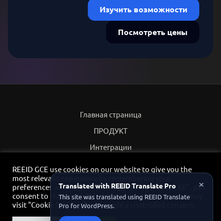
Изучить возможности
Посмотреть цены
Главная страница
ПРОДУКТ
Интеграции
Партнеры
REEID GCE use cookies on our website to give you the
most relevant experience by remembering your
Политика конфиденциальности
×
Translated with REEID Translate Pro
preferences and repeat visits. By clicking “Accept All”, you
consent to the use of ALL the cookies. However, you may
Контакт
This site was translated using REEID Translate
visit "Cookie Settings" to provide a controlled consent.
Pro for WordPress.
Партнёрский портал