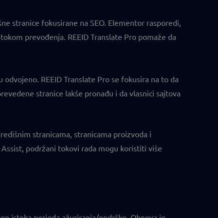
edišne stranice fokusirane na SEO. Elementor rasporedi,
je tokom prevođenja. REEID Translate Pro pomaže da
ju odvojeno. REEID Translate Pro se fokusira na to da
evedene stranice lakše pronađu i da vlasnici sajtova
odredišnim stranicama, stranicama proizvoda i
ssist, podržani tokovi rada mogu koristiti više
kon isteka perioda ažuriranja/podrške. Obnova je