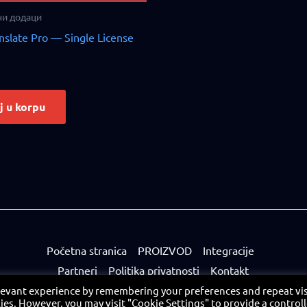
и додаци
nslate Pro — Single License
j u korpu
Početna stranica
PROIZVOD
Integracije
Partneri
Politika privatnosti
Kontakt
Portal za partnere
levant experience by remembering your preferences and repeat vis
kies. However, you may visit "Cookie Settings" to provide a control