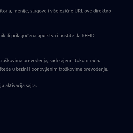
or-a, menije, slugove i višejezične URL-ove direktno
ik ili prilagođena uputstva i pustite da REEID
troškovima prevođenja, sadržajem i tokom rada.
štede u brzini i ponovljenim troškovima prevođenja.
u aktivacija sajta.