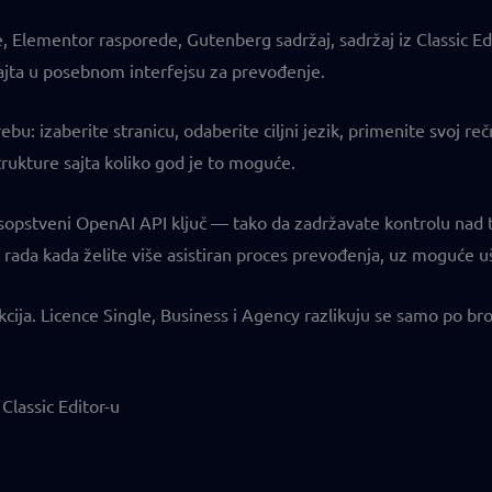
lementor rasporede, Gutenberg sadržaj, sadržaj iz Classic Edit
ajta u posebnom interfejsu za prevođenje.
: izaberite stranicu, odaberite ciljni jezik, primenite svoj rečn
rukture sajta koliko god je to moguće.
sopstveni OpenAI API ključ — tako da zadržavate kontrolu nad 
rada kada želite više asistiran proces prevođenja, uz moguće u
cija. Licencе Single, Business i Agency razlikuju se samo po broj
Classic Editor-u