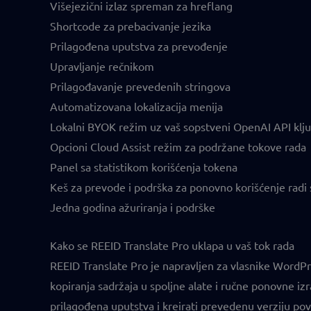
Višejezični izlaz spreman za hreflang
Shortcode za prebacivanje jezika
Prilagođena uputstva za prevođenje
Upravljanje rečnikom
Prilagođavanje prevedenih stringova
Automatizovana lokalizacija menija
Lokalni BYOK režim uz vaš sopstveni OpenAI API klju
Opcioni Cloud Assist režim za podržane tokove rada
Panel sa statistikom korišćenja tokena
Keš za prevode i podrška za ponovno korišćenje radi 
Jedna godina ažuriranja i podrške
Kako se REEID Translate Pro uklapa u vaš tok rada
REEID Translate Pro je napravljen za vlasnike WordPr
kopiranja sadržaja u spoljne alate i ručne ponovne izrad
prilagođena uputstva i kreirati prevedenu verziju po