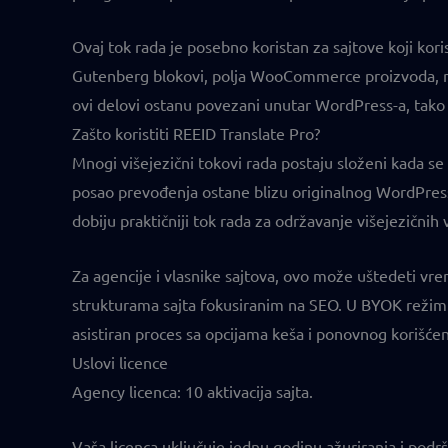
Ovaj tok rada je posebno koristan za sajtove koji kori
Gutenberg blokovi, polja WooCommerce proizvoda, men
ovi delovi ostanu povezani unutar WordPress-a, tako
Zašto koristiti REEID Translate Pro?
Mnogi višejezični tokovi rada postaju složeni kada se
posao prevođenja ostane blizu originalnog WordPress 
dobiju praktičniji tok rada za održavanje višejezičnih 
Za agencije i vlasnike sajtova, ovo može uštedeti vre
strukturama sajta fokusiranim na SEO. U BYOK režimu,
asistiran proces sa opcijama keša i ponovnog korišće
Uslovi licence
Agency licenca: 10 aktivacija sajta.
Vaša licenca uključuje jednu godinu ažuriranja i pod