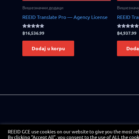
Вишезначни додаци
Вишезначн
REEID Translate Pro — Agency License
REEID Tra
Rated
Rated
฿
16,536.99
฿
4,937.99
5.00
4.83
out of 5
out of 5
Dodaj u korpu
Doda
REEID GCE use cookies on our website to give you the most re
By clicking “Accept All”, you consent to the use of ALL the coo