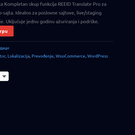
ta Kompletan skup funkcija REEID Translate Pro za
-sajta. Idealno za poslovne sajtove, live/staging
je. Uključuje jednu godinu ažuriranja i podrške.
orpu
даци
tor
,
Lokalizacija
,
Prevođenje
,
WooCommerce
,
WordPress