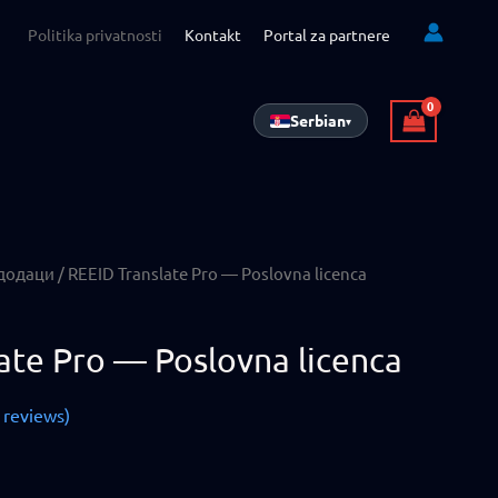
Politika privatnosti
Kontakt
Portal za partnere
Serbian
▾
додаци
/ REEID Translate Pro — Poslovna licenca
ate Pro — Poslovna licenca
reviews)