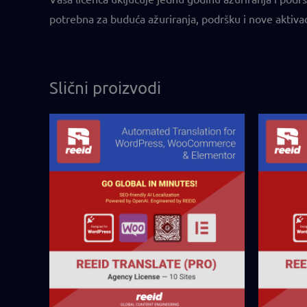
potrebna za buduća ažuriranja, podršku i nove aktivac
Slični proizvodi