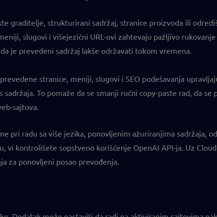
ste graditelje, strukturirani sadržaj, stranice proizvoda ili odr
iji, slugovi i višejezični URL-ovi zahtevaju pažljivo rukovan
 da je prevedeni sadržaj lakše održavati tokom vremena.
 prevedene stranice, meniji, slugovi i SEO podešavanja upravlja
sadržaja. To pomaže da se smanji ručni copy-paste rad, da se pr
veb-sajtova.
me pri radu sa više jezika, ponovljenim ažuriranjima sadržaja, 
 vi kontrolišete sopstveno korišćenje OpenAI API-ja. Uz Cloud A
nja za ponovljeni posao prevođenja.
rške. Dodatak može nastaviti da radi na aktiviranim sajtovima na