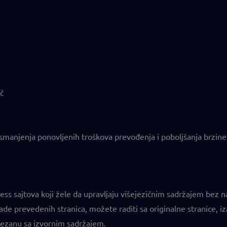
č
smanjenja ponovljenih troškova prevođenja i poboljšanja brzine
ess sajtova koji žele da upravljaju višejezičnim sadržajem bez
e prevedenih stranica, možete raditi sa originalne stranice, izabra
vezanu sa izvornim sadržajem.