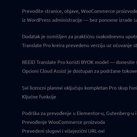
Prevodite stranice, objave, WooCommerce proizvode, E
iz WordPress administracije — bez ponovne izrade s
Dodatak je osmišljen za praktičnu svakodnevnu upotrebu
Translate Pro kreira prevedenu verziju uz očuvanje st
REEID Translate Pro koristi BYOK model — donesite 
Opcioni Cloud Assist je dostupan za podržane tokove 
Svi licencni planovi uključuju kompletan Pro skup funk
Ključne funkcije
Podrška za prevođenje u Elementor-u, Gutenberg-u i 
Prevođenje WooCommerce proizvoda
Prevedeni slugovi i višejezični URL-ovi