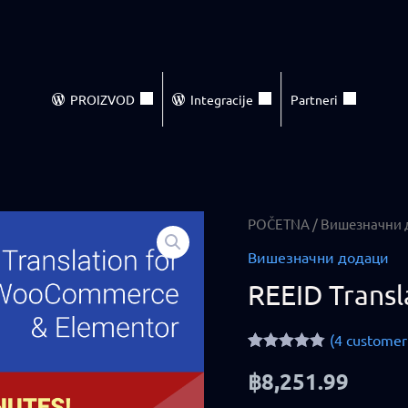
PROIZVOD
Integracije
Partneri
REEID
POČETNA
/
Вишезначни 
Translate
Вишезначни додаци
Pro
REEID Transl
—
Poslovna
(
4
customer 
licenca
Rated
4
4.75
฿
8,251.99
out of 5
quantity
based on
customer