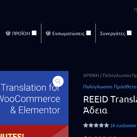
Π
ΠΡΟΪΟΝ
Ενσωματώσεις
Συνεργάτες
REEID
ΑΡΧΙΚΗ
/
Πολύγλωσσα Π
Translate
Πολύγλωσσα Πρόσθετα
Pro
REEID Trans
—
Άδεια
Επαγγελματική
Άδεια
(
4
customer 
quantity
Rated
4
4.75