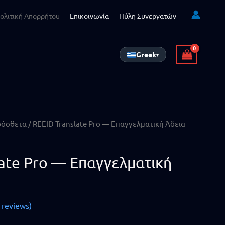
ολιτική Απορρήτου
Επικοινωνία
Πύλη Συνεργατών
Greek
▾
ρόσθετα
/ REEID Translate Pro — Επαγγελματική Άδεια
late Pro — Επαγγελματική
reviews)