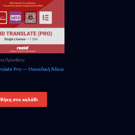
σα Πρόσθετα
nslate Pro — Μοναδική Άδεια
θήκη στο καλάθι