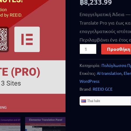
฿
8,233.99
out of 5
based on
customer
Επαγγελματική Άδεια — 
ratings
Translate Pro για έως κα
επαγγελματικούς ιστότοπ
Περιλαμβάνει ένα έτος 
Προσθήκη 
Κατηγορία:
Πολύγλωσσα Π
Ετικέτες:
AI translation
,
Ele
WordPress
Brand:
REEID GCE
Thai baht