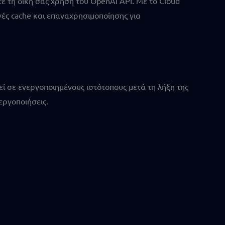
ε τη δική σας χρήση του OpenAI API. Με το Cloud
γές cache και επαναχρησιμοποίησης για
ί σε ενεργοποιημένους ιστότοπους μετά τη λήξη της
εργοποιήσεις.