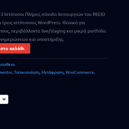
3 Ιστότοποι Πλήρες σύνολο λειτουργιών του REEID
ι τρεις ιστότοπους WordPress. Ιδανικό για
ους, περιβάλλοντα live/staging και μικρά portfolio.
ενημερώσεων και υποστήριξης.
στο καλάθι
ρόσθετα
mentor
,
Τοπικοποίηση
,
Μετάφραση
,
WooCommerce
,