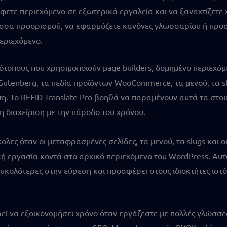
άφετε περιεχόμενο σε εξωτερικά εργαλεία και να ξαναχτίζετε 
λώσσα προορισμού, να εφαρμόζετε κανόνες γλωσσαρίου ή προσ
εριεχόμενο.
στότοπους που χρησιμοποιούν page builders, δομημένο περιεχό
 Gutenberg, τα πεδία προϊόντων WooCommerce, τα μενού, τα s
η. Το REEID Translate Pro βοηθά να παραμένουν αυτά τα στο
 διαχείριση με την πάροδο του χρόνου.
λες όταν οι μεταφρασμένες σελίδες, τα μενού, τα slugs και οι
ική εργασία κοντά στο αρχικό περιεχόμενο του WordPress. Αυ
ευκολότερες στην εύρεση και προσφέρει στους ιδιοκτήτες ιστό
ορεί να εξοικονομήσει χρόνο όταν εργάζεστε με πολλές γλώσ