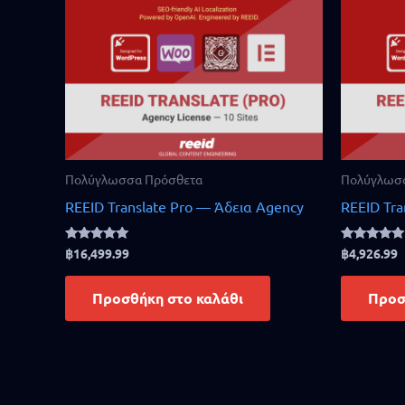
Πολύγλωσσα Πρόσθετα
Πολύγλωσ
REEID Translate Pro — Άδεια Agency
REEID Tra
Rated
Rated
฿
16,499.99
฿
4,926.99
5.00
4.83
out of 5
out of 5
Προσθήκη στο καλάθι
Προσ