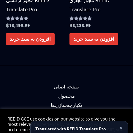
Translate Pro
Translate Pro
Rated
฿
16,499.99
Rated
฿
8,233.99
5.00
4.75
out of 5
out of 5
افزودن به سبد خرید
افزودن به سبد خرید
صفحه اصلی
محصول
یکپارچه‌سازی‌ها
شرکا
REEID GCE use cookies on our website to give you the
سیاست حفظ حریم خصوصی
most relevant experience by remembering your
×
Translated with REEID Translate Pro
preferences and repeat visits. By clicking “Accept All”, you
تماس