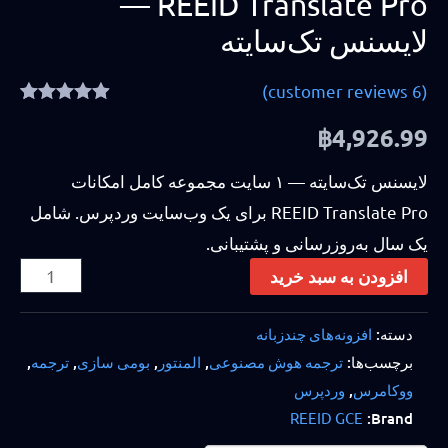
REEID Translate Pro —
لایسنس تک‌سایته
customer reviews)
6
(
6
Rated
4.83
฿
4,926.99
out of 5
based on
customer
لایسنس تک‌سایته — ۱ سایت مجموعه کامل امکانات
ratings
REEID Translate Pro برای یک وب‌سایت وردپرس. شامل
یک سال به‌روزرسانی و پشتیبانی.
افزودن به سبد خرید
دسته:
افزونه‌های چندزبانه
برچسب‌ها:
ترجمه هوش مصنوعی
,
المنتور
,
بومی سازی
,
ترجمه
,
ووکامرس
,
وردپرس
REEID GCE
Brand: