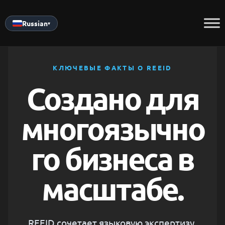
Skip
to
Russian
▾
content
КЛЮЧЕВЫЕ ФАКТЫ О REEID
Создано для
многоязычно
го бизнеса в
масштабе.
REEID сочетает языковую экспертизу,