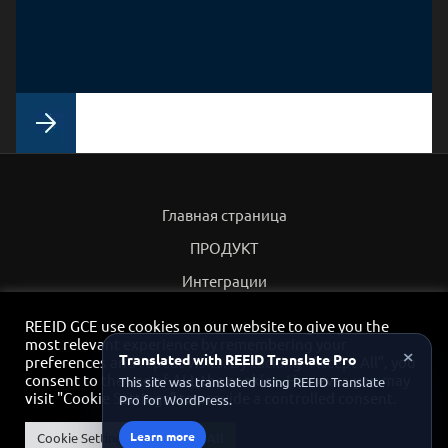
Главная страница
ПРОДУКТ
Интеграции
Партнеры
REEID GCE use cookies on our website to give you the
most relevant experience by remembering your
Политика конфиденциальности
×
Translated with REEID Translate Pro
preferences and repeat visits. By clicking “Accept All”, you
consent to the use of ALL the cookies. However, you may
Контакт
This site was translated using REEID Translate
visit "Cookie Settings" to provide a controlled consent.
Pro for WordPress.
Партнёрский портал
Learn more
Cookie Settings
Accept All