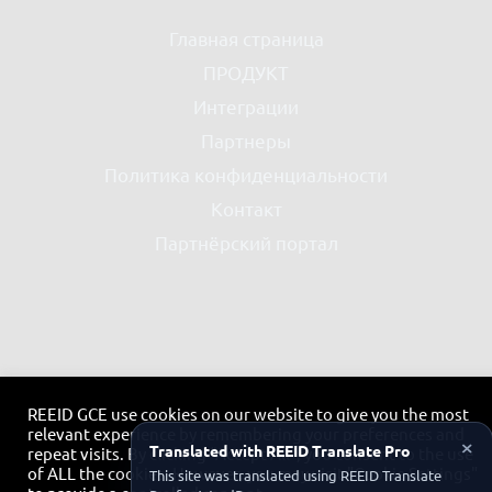
Главная страница
ПРОДУКТ
Интеграции
Партнеры
Политика конфиденциальности
Контакт
Партнёрский портал
REEID GCE use cookies on our website to give you the most
relevant experience by remembering your preferences and
×
Translated with REEID Translate Pro
repeat visits. By clicking “Accept All”, you consent to the use
of ALL the cookies. However, you may visit "Cookie Settings"
This site was translated using REEID Translate