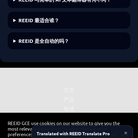
REEID 最适合谁？
REEID 是全自动的吗？
主页
产品
集成
合作伙伴
REEID GCE use cookies on our website to give you the
隐私政策
most relevant experience by remembering your
×
Translated with REEID Translate Pro
preferences and repeat visits. By clicking “Accept All”, you
联系