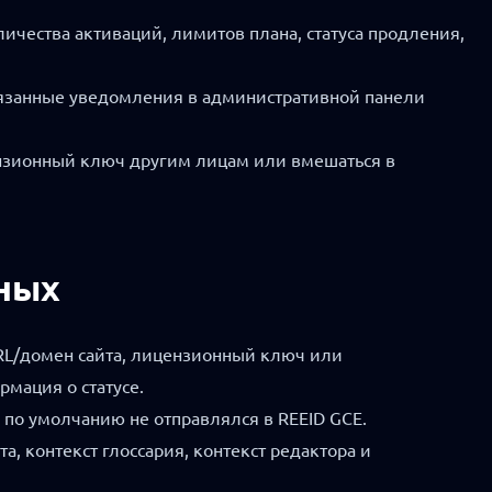
ичества активаций, лимитов плана, статуса продления,
связанные уведомления в административной панели
ензионный ключ другим лицам или вмешаться в
нных
URL/домен сайта, лицензионный ключ или
мация о статусе.
 по умолчанию не отправлялся в REEID GCE.
а, контекст глоссария, контекст редактора и