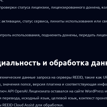
ч.
проверки статуса лицензии, лицензированного домена, кол
ус активации, статус сервиса, лимиты использования или 
нтроль использования, подменить домены, передать лиц
циальность и обработка да
технические данные запроса на серверы REEID, такие как 
 значения nonce, версия плагина и соответствующая инфор
юч API OpenAI Лицензиата оставался на сайте WordPress и
я перевода, исходный язык, целевой язык, контекст промпт
 REEID Cloud Assist для обработки.