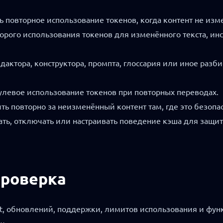
повторное использование токенов, когда контент не изм
рого использования токенов для изменённого текста, инст
актора, конструктора, промпта, глоссария или иное разби
улевое использование токенов при повторных переводах.
ть повторно за неизменённый контент там, где это безопа
ать, отключать или настраивать поведение кэша для защит
проверка
st, обновлений, поддержки, лимитов использования и фун