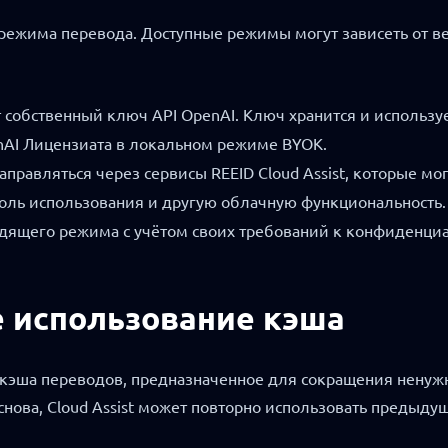
 режима перевода. Доступные режимы могут зависеть от ве
 собственный ключ API OpenAI. Ключ хранится и используе
enAI Лицензиата в локальном режиме BYOK.
аправляться через сервисы REEID Cloud Assist, которые м
роль использования и другую облачную функциональность.
одящего режима с учётом своих требований к конфиденциа
ое использование кэша
 кэша переводов, предназначенное для сокращения ненужн
нова, Cloud Assist может повторно использовать предыдущ