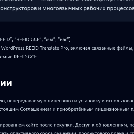
конструкторов и многоязычных рабочих процессов
EEID”, “REEID GCE”, “мы”, “нас”)
WordPress REEID Translate Pro, включая связанные файлы
емые REEID GCE.
зии
ю, непередаваемую лицензию на установку и использовани
 настоящим Соглашением и приобретённым лицензионным п
рованном сайте после покупки. Доступ к обновлениям, по
ь от активного срока лицензии, продуктового плана и ста