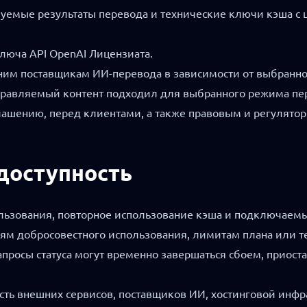
ьзуемые результаты перевода и технические ключи кэша с
ключа API OpenAI Лицензиата.
ним поставщикам ИИ-перевода в зависимости от выбранн
отправляемый контент подходил для выбранного режима пе
лашению, перед клиентами, а также правовым и регулято
 доступность
спользования, повторное использование кэша и подключае
ям добросовестного использования, лимитам плана или т
апросы статуса могут временно завершаться сбоем, приос
сть внешних сервисов, поставщиков ИИ, хостинговой инфра