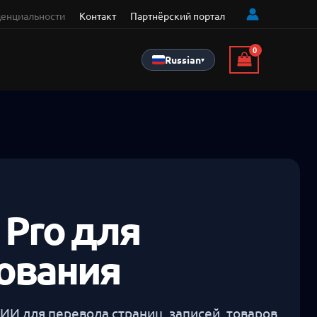
енциальности
Контакт
Партнёрский портал
Russian
▾
 Pro для
ования
ИИ для перевода страниц, записей, товаров,