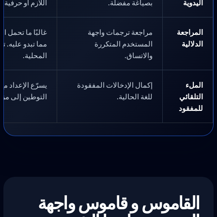
اليدوية
بصياغة مفضلة.
اللازم أو حرفية أك
المراجعة
مراجعة ترجمات واجهة
غالبًا ما تحمل ا
الدلالية
المستخدم المتكررة
مما تبدو عليه. 
والاتساق.
المحلية.
الملء
إكمال الإدخالات المفقودة
يسرّع الإعداد مع
التلقائي
للغة الحالية.
التوطين إلى مزيد
للمفقود
القاموس و قاموس واجهة