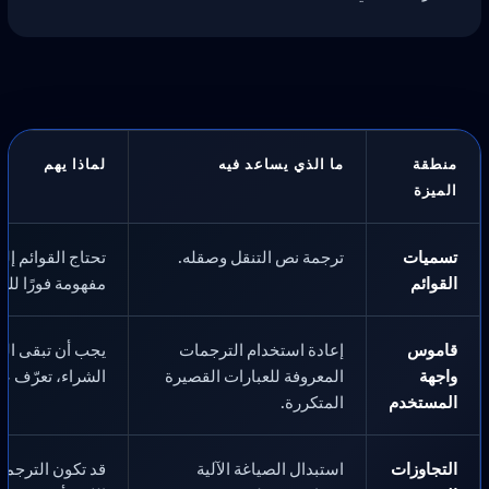
منطقة
ما الذي يساعد فيه
لماذا يهم
الميزة
تسميات
ترجمة نص التنقل وصقله.
تحتاج القوائم إ
القوائم
مفهومة فورًا للزو
قاموس
إعادة استخدام الترجمات
يجب أن تبقى التس
واجهة
المعروفة للعبارات القصيرة
الشراء، تعرّف ع
المستخدم
المتكررة.
التجاوزات
استبدال الصياغة الآلية
قد تكون الترجمة 