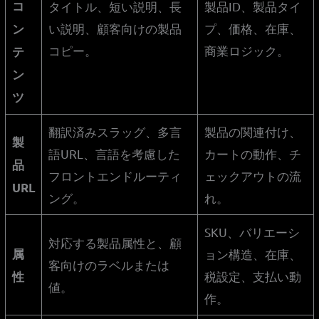
コ
タイトル、短い説明、長
製品ID、製品タイ
い説明、顧客向けの製品
プ、価格、在庫、
ン
コピー。
商業ロジック。
テ
ン
ツ
翻訳済みスラッグ、多言
製品の関連付け、
製
語URL、言語を考慮した
カートの動作、チ
品
フロントエンドルーティ
ェックアウトの流
URL
ング。
れ。
SKU、バリエーシ
対応する製品属性と、顧
属
ョン構造、在庫、
客向けのラベルまたは
税設定、支払い動
性
値。
作。